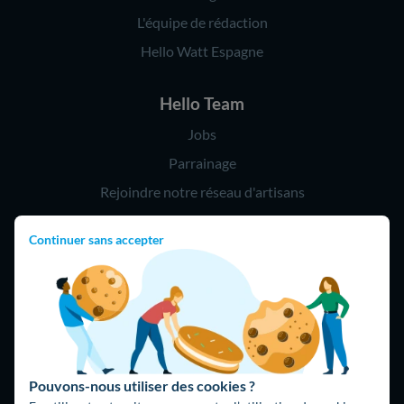
L'équipe de rédaction
Hello Watt Espagne
Hello Team
Jobs
Parrainage
Rejoindre notre réseau d'artisans
Continuer sans accepter
Hello !
09 75 18 60 60
(8h-21h)
75018 Paris
Pouvons-nous utiliser des cookies ?