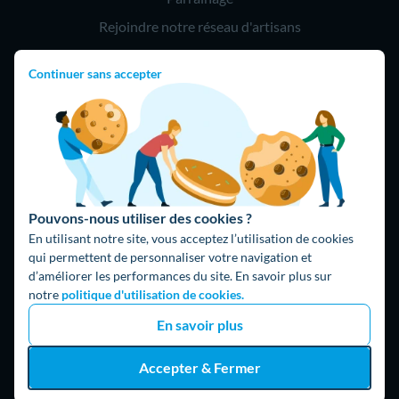
Rejoindre notre réseau d'artisans
Continuer sans accepter
Hello !
09 75 18 60 60
(8h-21h)
75018 Paris
Pouvons-nous utiliser des cookies ?
En utilisant notre site, vous acceptez l’utilisation de cookies
qui permettent de personnaliser votre navigation et
d’améliorer les performances du site. En savoir plus sur
Fait avec ⚡ par Hello Watt
notre
politique d'utilisation de cookies.
© 2026 Hello Watt |
CGU
|
Mentions légales
|
Données
En savoir plus
personnelles
|
Cookies
|
Méthodologie et fonctionnement du
comparateur
|
Traitement des avis
Accepter & Fermer