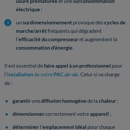
usure prématurée
et une
surconsommation
électrique
;
un
surdimensionnement
provoque des
cycles de
marche/arrêt
fréquents qui dégradent
l'
efficacité du compresseur
et augmentent la
consommation d'énergie
.
Il est essentiel de
faire appel à un professionnel
pour
l’
installation
de votre
PAC air-air
. Celui-ci se charge
de :
garantir
une
diffusion homogène
de la
chaleur
;
dimensionner
correctement votre
appareil
;
déterminer
l’
emplacement idéal
pour chaque