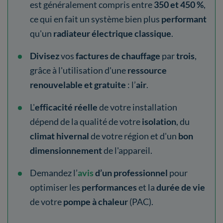
est généralement compris entre
350 et 450 %
,
ce qui en fait un système bien plus
performant
qu'un
radiateur électrique classique
.
Divisez
vos
factures de chauffage
par
trois
,
grâce à l'utilisation d'une
ressource
renouvelable et gratuite
: l’
air
.
L'
efficacité réelle
de votre installation
dépend de la qualité de votre
isolation
, du
climat hivernal
de votre région et d'un
bon
dimensionnement
de l'appareil.
Demandez l’
avis
d’un professionnel
pour
optimiser les
performances
et la
durée de vie
de votre
pompe à chaleur
(PAC).