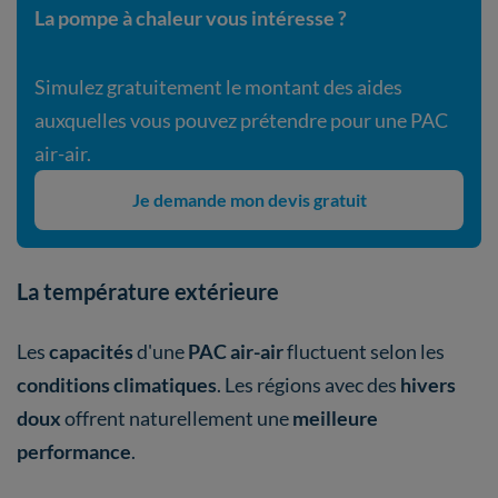
La pompe à chaleur vous intéresse ?
Simulez gratuitement le montant des aides
auxquelles vous pouvez prétendre pour une PAC
air-air.
Je demande mon devis gratuit
La température extérieure
Les
capacités
d'une
PAC air-air
fluctuent selon les
conditions climatiques
. Les régions avec des
hivers
doux
offrent naturellement une
meilleure
performance
.