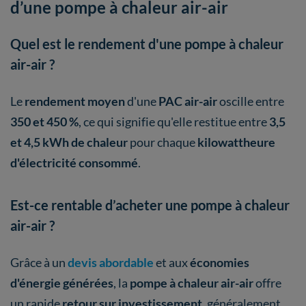
d’une pompe à chaleur air-air
Quel est le rendement d'une pompe à chaleur
air-air ?
Le
rendement moyen
d'une
PAC air-air
oscille entre
350 et 450 %
, ce qui signifie qu'elle restitue entre
3,5
et 4,5 kWh de chaleur
pour chaque
kilowattheure
d'électricité consommé
.
Est-ce rentable d’acheter une pompe à chaleur
air-air ?
Grâce à un
devis abordable
et aux
économies
d'énergie générées
, la
pompe à chaleur air-air
offre
un rapide
retour sur investissement
, généralement