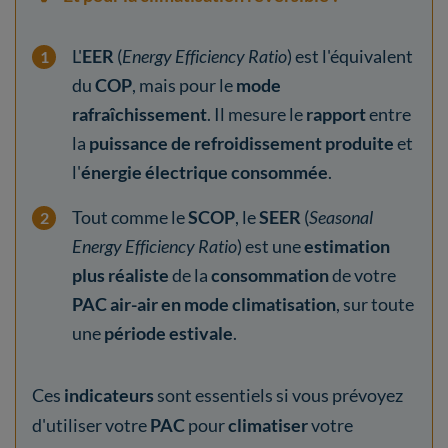
L'
EER
(
Energy Efficiency Ratio
) est l'équivalent
du
COP
, mais pour le
mode
rafraîchissement
. Il mesure le
rapport
entre
la
puissance de refroidissement produite
et
l'
énergie électrique consommée
.
Tout comme le
SCOP
, le
SEER
(
Seasonal
Energy Efficiency Ratio
) est une
estimation
plus réaliste
de la
consommation
de votre
PAC air-air en mode climatisation
, sur toute
une
période estivale
.
Ces
indicateurs
sont essentiels si vous prévoyez
d'utiliser votre
PAC
pour
climatiser
votre