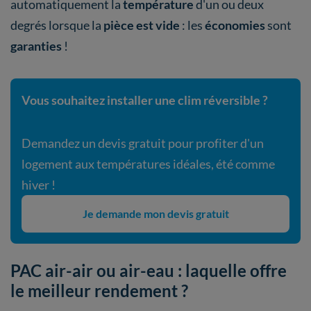
automatiquement la
température
d'un ou deux
degrés lorsque la
pièce est vide
: les
économies
sont
garanties
!
Vous souhaitez installer une clim réversible ?
Demandez un devis gratuit pour profiter d'un
logement aux températures idéales, été comme
hiver !
Je demande mon devis gratuit
PAC air-air ou air-eau : laquelle offre
le meilleur rendement ?