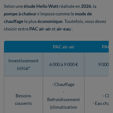
Selon une
étude Hello Watt
réalisée en
2026
, la
pompe à chaleur
s'impose comme le
mode de
chauffage
le plus
économique
. Toutefois, vous devez
choisir entre
PAC air-air
et
air-eau
:
PAC air-air
PAC a
Investissement
6 000 à 9 000 €
9 000 à
initial*
- Chauffage
-
Besoins
- Cha
Refroidissement
couverts
- Eau chau
(climatisation