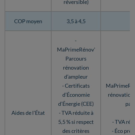
réversible)
COP moyen
3,5 à 4,5
3 
-
MaPrimeRénov'
Parcours
rénovation
d’ampleur
- Certificats
MaPrimeRén
d’Économie
rénovation 
d’Énergie (CEE)
par 
Aides de l'État
- TVA réduite à
- 
5,5 % si respect
- TVA rédu
des critères
- Éco prêt