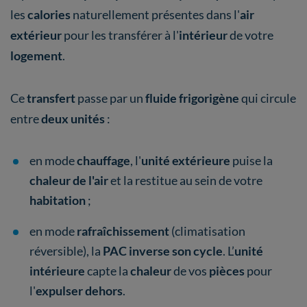
les
calories
naturellement présentes dans l'
air
extérieur
pour les transférer à l'
intérieur
de votre
logement
.
Ce
transfert
passe par un
fluide frigorigène
qui circule
entre
deux unités
:
en mode
chauffage
, l'
unité extérieure
puise la
chaleur de l'air
et la restitue au sein de votre
habitation
;
en mode
rafraîchissement
(climatisation
réversible), la
PAC inverse son cycle
. L’
unité
intérieure
capte la
chaleur
de vos
pièces
pour
l'
expulser dehors
.