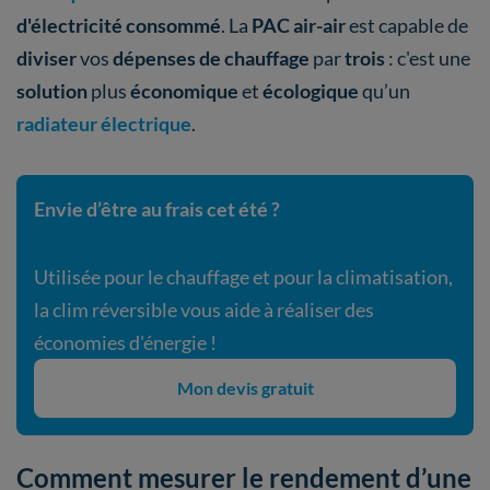
d'électricité consommé
. La
PAC air-air
est capable de
diviser
vos
dépenses de chauffage
par
trois
: c'est une
solution
plus
économique
et
écologique
qu’un
radiateur électrique
.
Envie d’être au frais cet été ?
Utilisée pour le chauffage et pour la climatisation,
la clim réversible vous aide à réaliser des
économies d'énergie !
Mon devis gratuit
Comment mesurer le rendement d’une