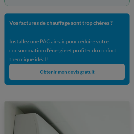
Vos factures de chauffage sont trop chères ?
Installez une PAC air-air pour réduire votre
consommation d’énergie et profiter du confort
thermique idéal !
Obtenir mon devis gratuit