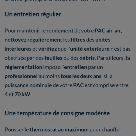
Un entretien régulier
Pour maintenir le
rendement
de votre
PAC air-air
,
nettoyez régulièrement
les
filtres
des
unités
intérieures
et
vérifiez
que l'
unité extérieure
n'est pas
obstruée par des
feuilles
ou des
débris
. Par ailleurs, la
réglementation
impose l’
entretien
par un
professionnel
au moins
tous les deux ans
, si la
puissance nominale
de votre
PAC
est comprise entre
4 et 70 kW
.
Une température de consigne modérée
Pousser le
thermostat au maximum
pour chauffer