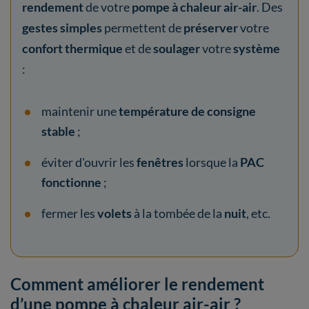
rendement
de votre
pompe à chaleur air-air
. Des
gestes simples
permettent de
préserver
votre
confort thermique
et de
soulager
votre
système
:
maintenir une
température de consigne
stable
;
éviter d'ouvrir les
fenêtres
lorsque la
PAC
fonctionne
;
fermer les
volets
à la tombée de la
nuit
, etc.
Comment améliorer le rendement
d’une pompe à chaleur air-air ?