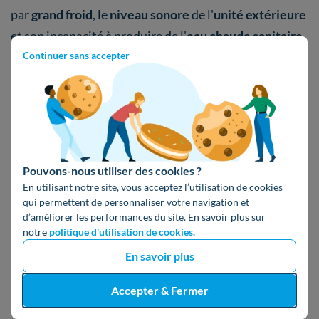
par
grand froid
, le
niveau sonore
de l'
unité extérieure
et son incapacité à produire de l'
eau chaude sanitaire
.
Continuer sans accepter
Modifié le 21 juillet 2026
Pouvons-nous utiliser des cookies ?
En utilisant notre site, vous acceptez l’utilisation de cookies
qui permettent de personnaliser votre navigation et
d’améliorer les performances du site. En savoir plus sur
notre
politique d'utilisation de cookies.
Raky Mbaye
En savoir plus
Rédactrice experte rénovation énergétique
Accepter & Fermer
Étudiante en Communication Web, Raky a rejoint Hello