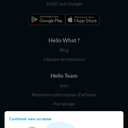
16325 avis
Google
Hello What ?
Blog
L'équipe de rédaction
Hello Team
Jobs
Rejoindre notre réseau d'artisans
Parrainage
Continuer sans accepter
Hello !