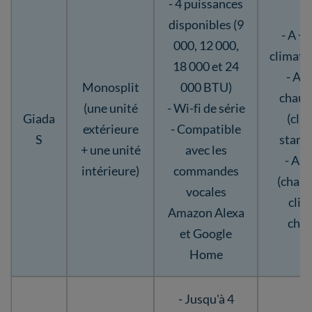
- 4 puissances
disponibles (9
- A + 
000, 12 000,
climati
18 000 et 24
- A +
Monosplit
000 BTU)
chauf
(une unité
- Wi-fi de série
Giada
(cli
extérieure
- Compatible
S
stand
+ une unité
avec les
- A +
intérieure)
commandes
(chauf
vocales
clim
Amazon Alexa
chau
et Google
Home
- Jusqu'à 4