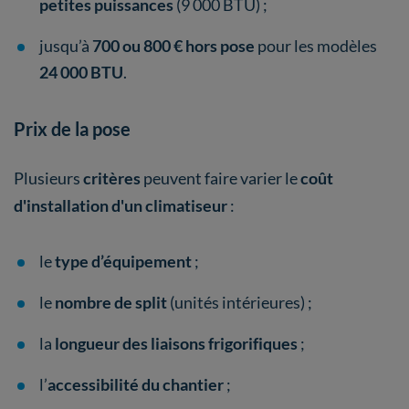
petites puissances
(9 000 BTU) ;
jusqu’à
700 ou 800 € hors pose
pour les modèles
24 000 BTU
.
Prix de la pose
Plusieurs
critères
peuvent faire varier le
coût
d'installation d'un climatiseur
:
le
type d’équipement
;
le
nombre de split
(unités intérieures) ;
la
longueur des liaisons frigorifiques
;
l’
accessibilité du chantier
;