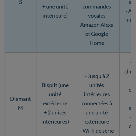
S
st
+ une unité
commandes
- A+ 
intérieure)
vocales
+ (c
Amazon Alexa
c
et Google
c
Home
- A
clim
- Jusqu'à 2
-
Bisplit (une
unités
ch
unité
intérieures
Diamant
(
extérieure
connectées à
M
st
+ 2 unités
une unité
- A
intérieures)
extérieure
ch
- Wi-fi de série
(