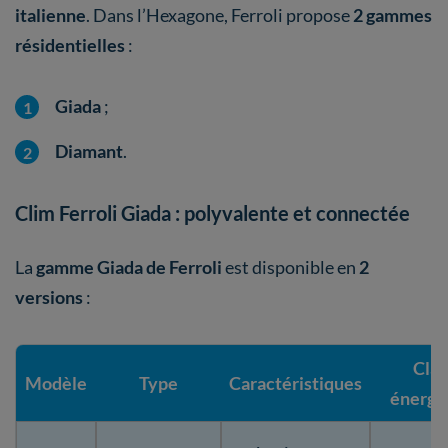
italienne
. Dans l’Hexagone, Ferroli propose
2 gammes
résidentielles
:
Giada
;
Diamant
.
Clim Ferroli Giada : polyvalente et connectée
La
gamme Giada de Ferroli
est disponible en
2
versions
:
Clas
Modèle
Type
Caractéristiques
énergé