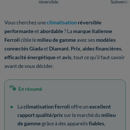
réversible
Subventi
Vous cherchez une
climatisation
réversible
performante
et
abordable
? La
marque italienne
Ferroli
cible le
milieu de gamme
avec ses
modèles
connectés
Giada
et
Diamant
.
Prix
,
aides financières
,
efficacité énergétique
et
avis
, tout ce qu’il faut savoir
avant de vous décider.
En résumé
La
climatisation Ferroli
offre un
excellent
rapport qualité/prix
sur le marché du
milieu
de gamme
grâce à des appareils
fiables
,