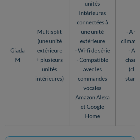
unités
intérieures
connectées à
Multisplit
une unité
- A + 
(une unité
extérieure
climati
Giada
extérieure
- Wi-fi de série
- A +
M
+ plusieurs
- Compatible
chauf
unités
avec les
(cli
intérieures)
commandes
stand
vocales
Amazon Alexa
et Google
Home