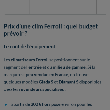
c
Prix d’une clim Ferroli : quel budget
prévoir ?
Le coût de l’équipement
Les
climatiseurs Ferroli
se positionnent sur le
segment de l'
entrée
et du
milieu de gamme
. Si la
marque est
peu vendue en France
, on trouve
quelques modèles
Giada S
et
Diamant S
disponibles
chez les
revendeurs spécialisés
:
à partir de
300 € hors pose
environ pour les