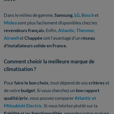
Dans le milieu de gamme,
Samsung
,
LG
,
Bosch
et
Midea
sont plus facilement disponibles chez les
revendeurs français
. Enfin,
Atlantic
,
Thermor
,
Airwell
et
Chappée
ont l'avantage d'un
réseau
d'installateurs solide en France
.
Comment choisir la meilleure marque de
climatisation ?
Pour
faire le bon choix
, tout dépend de vos
critères
et
de votre
budget
. Si vous cherchez un
bon rapport
qualité/prix
, vous pouvez comparer
Atlantic et
Mitsubishi Electric
. Si vous hésitez plutôt sur la
fiabilité
et les
fonctionnalités
, regardez notre analyse