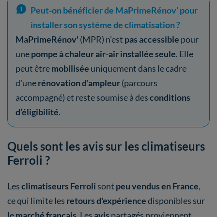
Peut-on bénéficier de MaPrimeRénov’ pour
installer son système de climatisation ?
MaPrimeRénov'
(MPR) n'est
pas accessible
pour
une
pompe à chaleur air-air installée seule
. Elle
peut être
mobilisée
uniquement dans le cadre
d'une
rénovation d'ampleur
(parcours
accompagné) et reste soumise à des
conditions
d’éligibilité
.
Quels sont les avis sur les climatiseurs
Ferroli ?
Les
climatiseurs Ferroli
sont
peu vendus en France
,
ce qui limite les
retours d'expérience
disponibles sur
le
marché français
. Les
avis
partagés proviennent