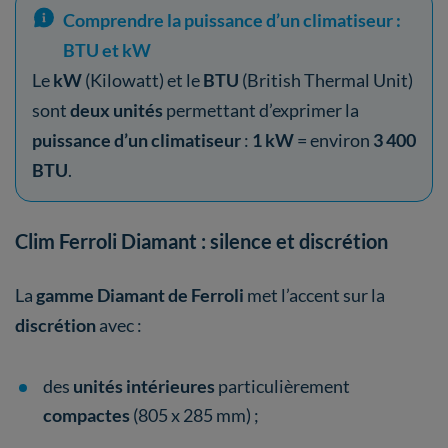
Comprendre la puissance d’un climatiseur :
BTU et kW
Le
kW
(Kilowatt) et le
BTU
(British Thermal Unit)
sont
deux unités
permettant d’exprimer la
puissance d’un climatiseur
:
1 kW
= environ
3 400
BTU
.
Clim Ferroli Diamant : silence et discrétion
La
gamme Diamant de Ferroli
met l’accent sur la
discrétion
avec :
des
unités intérieures
particulièrement
compactes
(805 x 285 mm) ;