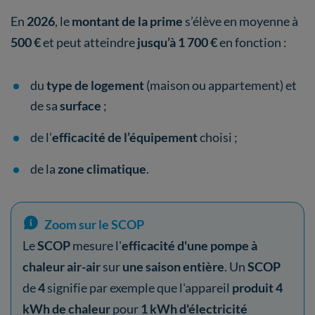
En
2026
, le
montant de la prime
s’élève en moyenne à
500 €
et peut atteindre
jusqu’à 1 700 €
en fonction
:
du
type de logement
(maison ou appartement) et
de sa
surface
;
de l’
efficacité de l’équipement
choisi ;
de la
zone climatique
.
Zoom sur le SCOP
Le
SCOP
mesure l'
efficacité d'une pompe à
chaleur air-air
sur
une saison entière
. Un
SCOP
de
4
signifie par exemple que l'appareil
produit 4
kWh de chaleur
pour
1 kWh d'électricité