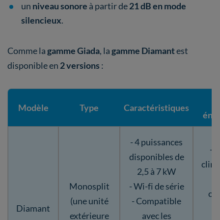
un
niveau sonore
à partir de
21 dB en mode
silencieux
.
Comme la
gamme Giada
, la
gamme Diamant
est
disponible en
2 versions
:
C
Modèle
Type
Caractéristiques
éne
- 4 puissances
- A
disponibles de
clim
2,5 à 7 kW
- 
Monosplit
- Wi-fi de série
ch
(une unité
- Compatible
Diamant
(
extérieure
avec les