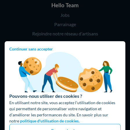
Hello Team
Jobs
Parrainage
Rejoindre notre réseau d'artisans
Continuer sans accepter
Hello !
09 75 18 60 60
(8h-21h)
75018 Paris
Pouvons-nous utiliser des cookies ?
En utilisant notre site, vous acceptez l’utilisation de cookies
qui permettent de personnaliser votre navigation et
d’améliorer les performances du site. En savoir plus sur
Fait avec ⚡ par Hello Watt
notre
politique d'utilisation de cookies.
© 2026 Hello Watt |
CGU
|
Mentions légales
|
Données