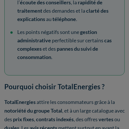
l’
écoute des conseillers
, la
rapidité de
traitement
des demandes et la
clarté des
explications
au
téléphone
.
Les points négatifs sont une
gestion
administrative
perfectible sur certains
cas
complexes
et des
pannes du suivi de
consommation
.
Pourquoi choisir TotalEnergies ?
TotalEnergies
attire les consommateurs grâce à la
notoriété du groupe Total
, et à un large catalogue avec
des
prix fixes
,
contrats indexés
, des offres
vertes
ou
duales
. Les
avis récents
mettent surtout en avant la