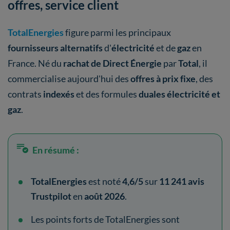
offres, service client
TotalEnergies
figure parmi les principaux
fournisseurs alternatifs
d'
électricité
et de
gaz
en
France. Né du
rachat de Direct Énergie
par
Total
, il
commercialise aujourd'hui des
offres à prix fixe
, des
contrats
indexés
et des formules
duales électricité et
gaz
.
En résumé :
TotalEnergies
est noté
4,6/5
sur
11 241 avis
Trustpilot
en
août 2026
.
Les points forts de TotalEnergies sont