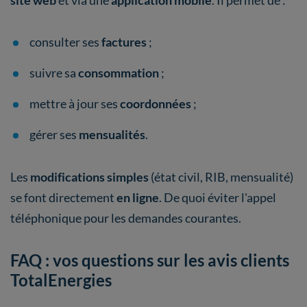
consulter ses
factures
;
suivre sa
consommation
;
mettre à jour ses
coordonnées
;
gérer ses
mensualités
.
Les
modifications simples
(état civil, RIB, mensualité)
se font directement
en ligne
. De quoi éviter l'appel
téléphonique pour les demandes courantes.
FAQ : vos questions sur les avis clients
TotalEnergies