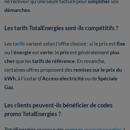
ne recevoir qu'une seule facture pour
simplifier
vos
démarches
.
Les tarifs TotalEnergies sont-ils compétitifs ?
Les
tarifs
varient selon l'offre choisie : si le prix est
fixe
ou l’
énergie
est
verte
, le
prix
est généralement
plus
cher
que les
tarifs de référence
. En revanche,
certaines offres proposent des
remises sur le prix du
kWh
, à l’instar d’
Access électricité
ou de
Spéciale
Gaz
.
Les clients peuvent-ils bénéficier de codes
promo TotalEnergies ?
TotalEnergies
propose des
remises
promotionnelles
à