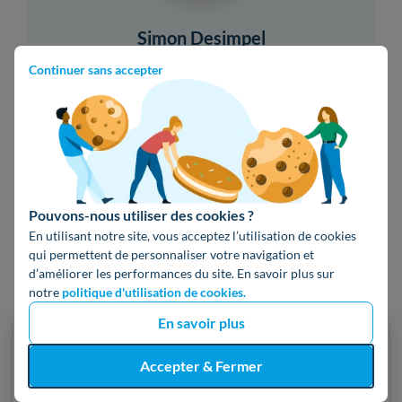
Simon Desimpel
Rédacteur expert énergie
Continuer sans accepter
Après une première vie dans l’audiovisuel, Simon a
pris le chemin de la rédaction web et rejoint Hello
Watt en 2023. Sensible aux thématiques du
développement durable, il vous informe au mieux
pour réaliser des économies tout en réduisant votre
Pouvons-nous utiliser des cookies ?
empreinte carbone.
En utilisant notre site, vous acceptez l’utilisation de cookies
qui permettent de personnaliser votre navigation et
d’améliorer les performances du site. En savoir plus sur
notre
politique d'utilisation de cookies.
En savoir plus
3,5
Accepter & Fermer
/5