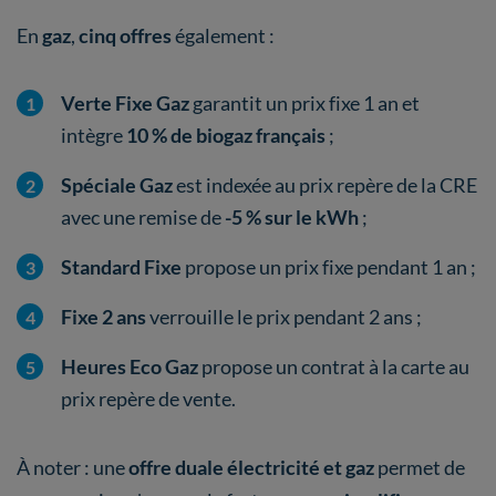
En
gaz
,
cinq offres
également :
Verte Fixe Gaz
garantit un prix fixe 1 an et
intègre
10 % de biogaz français
;
Spéciale Gaz
est indexée au prix repère de la CRE
avec une remise de
-5 % sur le kWh
;
Standard Fixe
propose un prix fixe pendant 1 an ;
Fixe 2 ans
verrouille le prix pendant 2 ans ;
Heures Eco Gaz
propose un contrat à la carte au
prix repère de vente.
À noter : une
offre duale
électricité et gaz
permet de