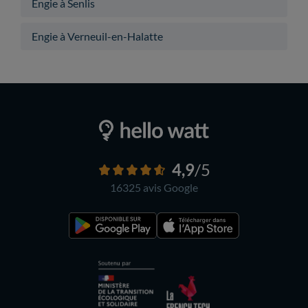
Engie à Senlis
Engie à Verneuil-en-Halatte
4,9
/5
16325 avis
Google