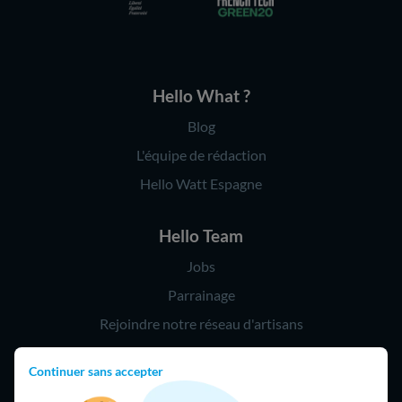
Hello What ?
Blog
L'équipe de rédaction
Hello Watt Espagne
Hello Team
Jobs
Parrainage
Rejoindre notre réseau d'artisans
Continuer sans accepter
Hello !