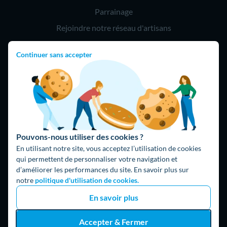
Parrainage
Rejoindre notre réseau d'artisans
Continuer sans accepter
Hello !
09 75 18 60 60
(8h-21h)
75018 Paris
Pouvons-nous utiliser des cookies ?
En utilisant notre site, vous acceptez l’utilisation de cookies
qui permettent de personnaliser votre navigation et
d’améliorer les performances du site. En savoir plus sur
Fait avec ⚡ par Hello Watt
notre
politique d'utilisation de cookies.
© 2026 Hello Watt |
CGU
|
Mentions légales
|
Données
En savoir plus
personnelles
|
Cookies
|
Méthodologie et fonctionnement du
comparateur
|
Traitement des avis
Accepter & Fermer