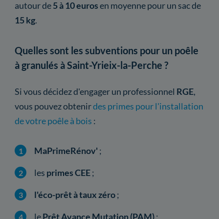
autour de
5 à 10 euros
en moyenne pour un sac de
15 kg
.
Quelles sont les subventions pour un poêle
à granulés à Saint-Yrieix-la-Perche ?
Si vous décidez d'engager un professionnel
RGE
,
vous pouvez obtenir
des primes pour l'installation
de votre poêle à bois
:
MaPrimeRénov'
;
les
primes CEE
;
l'éco-prêt à taux zéro
;
le
Prêt Avance Mutation (PAM)
;