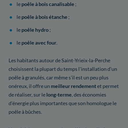
le
poêle à bois canalisable
;
le
poêle à bois étanche
;
le
poêle hydro
;
le
poêle avec four
.
Les habitants autour de Saint-Yrieix-la-Perche
choisissent la plupart du temps l'installation d'un
poêle à granulés, car même s'il est un peu plus
onéreux, il offre un
meilleur rendement
et permet
de réaliser, sur le
long-terme
, des économies
d'énergie plus importantes que son homologue le
poêle à bûches.