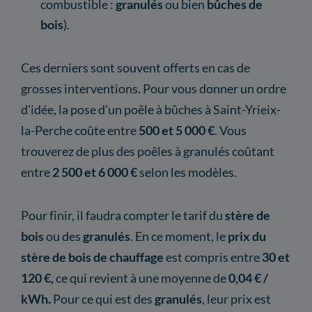
combustible :
granulés
ou bien
bûches de
bois
).
Ces derniers sont souvent offerts en cas de
grosses interventions. Pour vous donner un ordre
d'idée, la pose d'un poêle à bûches à Saint-Yrieix-
la-Perche coûte entre
500 et 5 000 €
. Vous
trouverez de plus des poêles à granulés coûtant
entre
2 500 et 6 000 €
selon les modèles.
Pour finir, il faudra compter le tarif du
stère de
bois
ou des
granulés
. En ce moment, le
prix du
stère de bois de chauffage
est compris entre
30 et
120 €,
ce qui revient à une moyenne de
0,04 € /
kWh.
Pour ce qui est des
granulés
, leur prix est