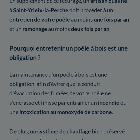
En supplément de ce récurage, un
artisan qualifié
à Saint-Yrieix-la-Perche
doit procéder à un
entretien
de votre poêle
au moins
une fois par an
et un
ramonage
au moins
deux fois par an
.
Pourquoi entretenir un poêle à bois est une
obligation ?
La maintenance d'un poêle à bois est une
obligation, afin d'éviter que le conduit
d'évacuation des fumées de votre poêle ne
s'encrasse et finisse par entraîner un
incendie
ou
une
intoxication au monoxyde de carbone
.
De plus, un
système de chauffage
bien préservé