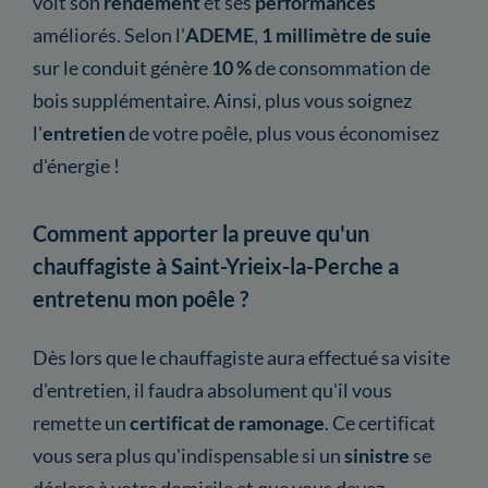
voit son
rendement
et ses
performances
améliorés. Selon l'
ADEME
,
1 millimètre de suie
sur le conduit génère
10 %
de consommation de
bois supplémentaire. Ainsi, plus vous soignez
l'
entretien
de votre poêle, plus vous économisez
d'énergie !
Comment apporter la preuve qu'un
chauffagiste à Saint-Yrieix-la-Perche a
entretenu mon poêle ?
Dès lors que le chauffagiste aura effectué sa visite
d'entretien, il faudra absolument qu'il vous
remette un
certificat
de ramonage
. Ce certificat
vous sera plus qu'indispensable si un
sinistre
se
déclare à votre domicile et que vous devez