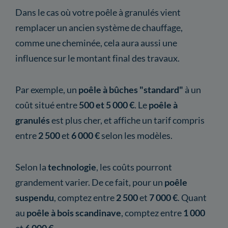
Dans le cas où votre poêle à granulés vient
remplacer un ancien système de chauffage,
comme une cheminée, cela aura aussi une
influence sur le montant final des travaux.
Par exemple, un
poêle à bûches "standard"
à un
coût situé entre
500 et 5 000 €
. Le
poêle à
granulés
est plus cher, et affiche un tarif compris
entre
2 500
et
6 000 €
selon les modèles.
Selon la
technologie
,
les coûts pourront
grandement varier. De ce fait, pour un
poêle
suspendu
, comptez entre
2 500
et
7 000 €
. Quant
au
poêle à bois scandinave
, comptez entre
1 000
et
6 000 €
.