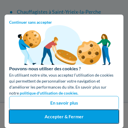
Chauffagistes à Saint-Yrieix-la-Perche
Continuer sans accepter
Les installateurs de poêle à granulés dans
les autres villes du département en Haute-
Vienne
Poêle à granulés à Limoges
Pouvons-nous utiliser des cookies ?
Les installateurs de poêle à granulés dans
En utilisant notre site, vous acceptez l’utilisation de cookies
les villes les plus recherchées
qui permettent de personnaliser votre navigation et
d’améliorer les performances du site. En savoir plus sur
notre
politique d'utilisation de cookies.
Poêle à granulés à Nîmes
En savoir plus
Poêle à granulés à Bordeaux
J'obtiens un devis gratuit
Accepter & Fermer
Poêle à granulés à Reims