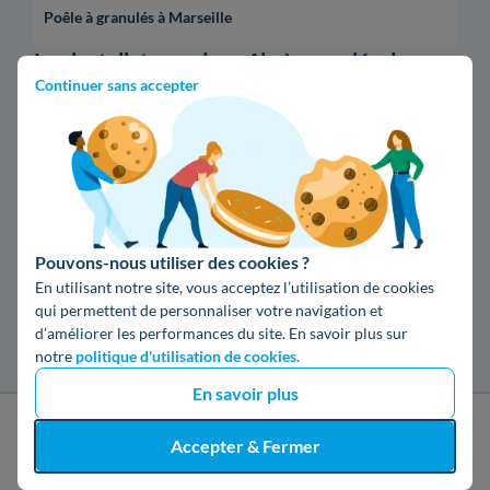
Poêle à granulés à Marseille
Les installateurs de poêle à granulés dans
Continuer sans accepter
les villes les plus recherchées
Poêle à granulés à Nîmes
Poêle à granulés à Bordeaux
Pouvons-nous utiliser des cookies ?
Poêle à granulés à Reims
En utilisant notre site, vous acceptez l’utilisation de cookies
qui permettent de personnaliser votre navigation et
Poêle à granulés à Limoges
d’améliorer les performances du site. En savoir plus sur
notre
politique d'utilisation de cookies.
Poêle à granulés à Caen
En savoir plus
J'obtiens un devis gratuit
Accepter & Fermer
Poêle à granulés à La Rochelle