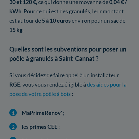
30 et 120 €,
ce qui donne une moyenne de
0,04 € /
kWh.
Pour ce qui est des
granulés
, leur montant
est autour de
5 à 10 euros
environ pour un sac de
15 kg
.
Quelles sont les subventions pour poser un
poêle à granulés à Saint-Cannat ?
Si vous décidez de faire appel à un installateur
RGE
, vous vous rendez éligible à
des aides pour la
pose de votre poêle à bois
:
MaPrimeRénov'
;
les
primes CEE
;