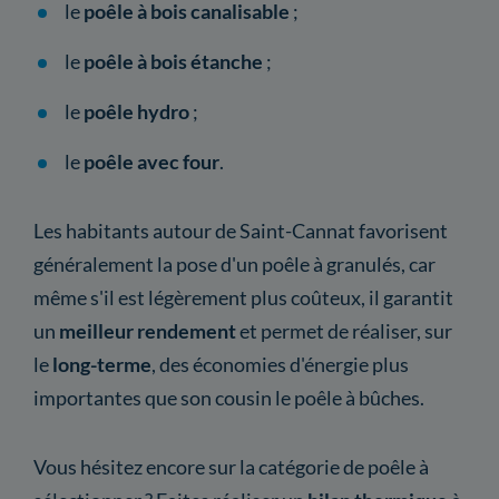
le
poêle à bois canalisable
;
le
poêle à bois étanche
;
le
poêle hydro
;
le
poêle avec four
.
Les habitants autour de Saint-Cannat favorisent
généralement la pose d'un poêle à granulés, car
même s'il est légèrement plus coûteux, il garantit
un
meilleur rendement
et permet de réaliser, sur
le
long-terme
, des économies d'énergie plus
importantes que son cousin le poêle à bûches.
Vous hésitez encore sur la catégorie de poêle à