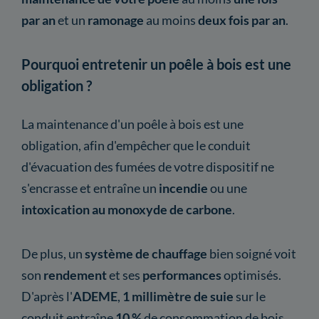
par an
et un
ramonage
au moins
deux fois par an
.
Pourquoi entretenir un poêle à bois est une
obligation ?
La maintenance d'un poêle à bois est une
obligation, afin d'empêcher que le conduit
d'évacuation des fumées de votre dispositif ne
s'encrasse et entraîne un
incendie
ou une
intoxication au monoxyde de carbone
.
De plus, un
système de chauffage
bien soigné voit
son
rendement
et ses
performances
optimisés.
D'après l'
ADEME
,
1 millimètre de suie
sur le
conduit entraîne
10 %
de consommation de bois