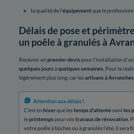
la qualité de l'
équipement
que le professionne
Délais de pose et périmètre
un poêle à granulés à Avra
Recevoir un
premier devis
pour l'installation d'un
quelques jours
à
quelques semaines
. Pour la réal
légèrement plus long, car les
artisans à Avranches
Attention aux délais !
C'est en
hiver
que les
temps d'attente
sont
les 
le
printemps
pour vos
travaux de rénovation
. 
votre poêle à bûches ou à granulés l'été, il sera 