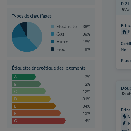
P.2.I
Avr
Types de chauffages
Princ
Électricité
38%
P
Gaz
36%
Autre
18%
Certi
Fioul
8%
Non r
Plus d
Étiquette énergétique des logements
A
3%
B
2%
Doub
C
12%
Sai
D
31%
E
34%
Princ
F
13%
C
G
4%
R
C