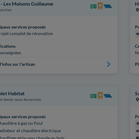
. - Les Maisons Guillaume
H
anches
ipaux services proposés
Pr
rojet complet de rénovation
fications
Ce
enseignées
N
'infos sur l'artisan
Pl
let Habitat
S
nt-Senier-sous-Avranches
ipaux services proposés
Pr
haudière à gaz ou fioul
adiateur et chaudière électrique
hauffage et/ou eau chaude au bois