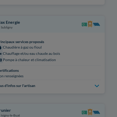
ax Energie
Subligny
incipaux services proposés
Chaudière à gaz ou fioul
Chauffage et/ou eau chaude au bois
Pompe à chaleur et climatisation
rtifications
on renseignées
us d'infos sur l'artisan
runier
Isigny-le-Buat