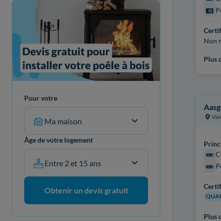
P
Certi
Non r
Plus d
Pour votre
Aasg
Vai
Ma maison
Âge de votre logement
Princ
C
Entre 2 et 15 ans
P
Certi
Obtenir un devis gratuit
QUAL
Plus d