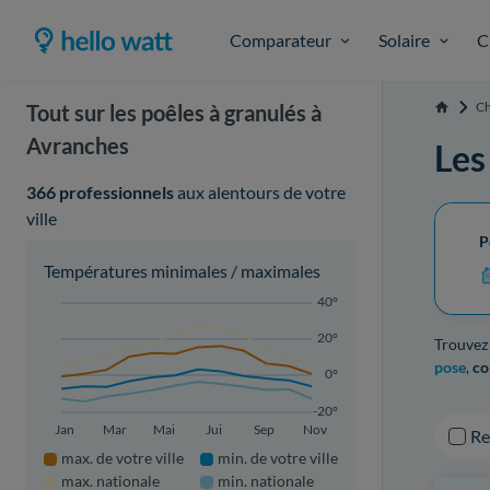
Comparateur
Solaire
C
Ch
Tout sur les poêles à granulés à
Accueil
Avranches
Les
366 professionnels
aux alentours de votre
ville
P
Températures minimales / maximales
40°
20°
Trouvez
pose
,
co
0°
-20°
Jan
Mar
Mai
Jui
Sep
Nov
R
max. de votre ville
min. de votre ville
max. nationale
min. nationale