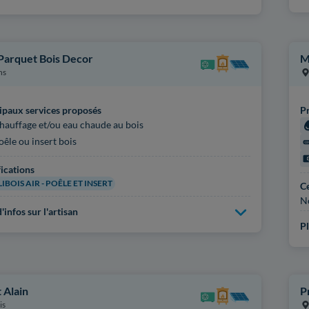
 Parquet Bois Decor
M
ns
ipaux services proposés
Pr
hauffage et/ou eau chaude au bois
oêle ou insert bois
fications
IBOIS AIR - POÊLE ET INSERT
Ce
N
'infos sur l'artisan
Pl
 Alain
P
is