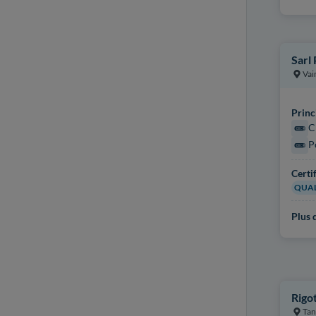
Sarl
Vai
Princ
C
P
Certi
QUAL
Plus d
Rigot
Tan