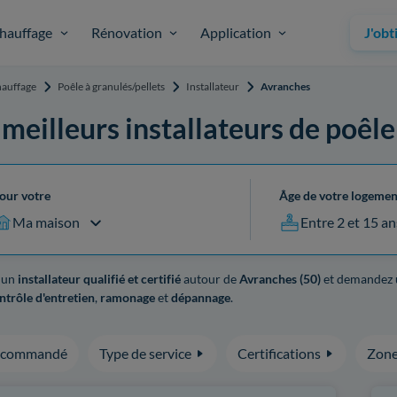
hauffage
Rénovation
Application
J'obt
auffage
Poêle à granulés/pellets
Installateur
Avranches
 meilleurs installateurs de poêl
our votre
Âge de votre logemen
Ma maison
Entre 2 et 15 an
 un
installateur qualifié et certifié
autour de
Avranches (50)
et demandez
ntrôle d'entretien
,
ramonage
et
dépannage
.
ecommandé
Type de service
Certifications
Zone