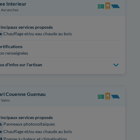
ee Interieur
Avranches
incipaux services proposés
Chauffage et/ou eau chaude au bois
rtifications
on renseignées
us d'infos sur l'artisan
arl Couenne Guemau
Vains
incipaux services proposés
Panneaux photovoltaïques
Chauffage et/ou eau chaude au bois
Pompe à chaleur et climatisation