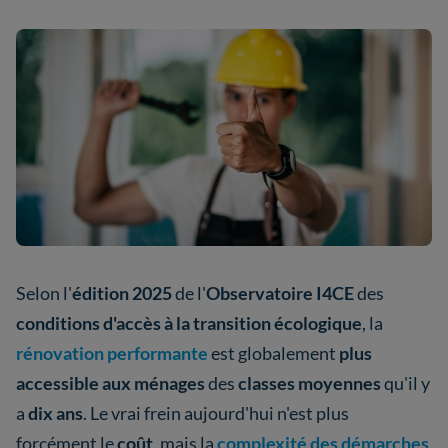
Selon l'
édition 2025
de l'
Observatoire I4CE
des
conditions d'accès à la transition écologique
, la
rénovation performante
est globalement
plus
accessible aux ménages
des
classes moyennes
qu'il y
a
dix ans
. Le vrai frein aujourd'hui n'est plus
forcément le
coût
, mais la
complexité des démarches