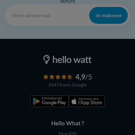
facture
Je m'abonne
4,9
/5
16474 avis
Google
Hello What ?
Flux RSS