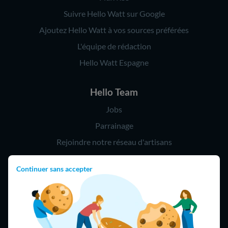
Suivre Hello Watt sur Google
Ajoutez Hello Watt à vos sources préférées
L'équipe de rédaction
Hello Watt Espagne
Hello Team
Jobs
Parrainage
Rejoindre notre réseau d'artisans
Continuer sans accepter
Hello !
09 75 18 60 60
(8h-21h)
75018 Paris