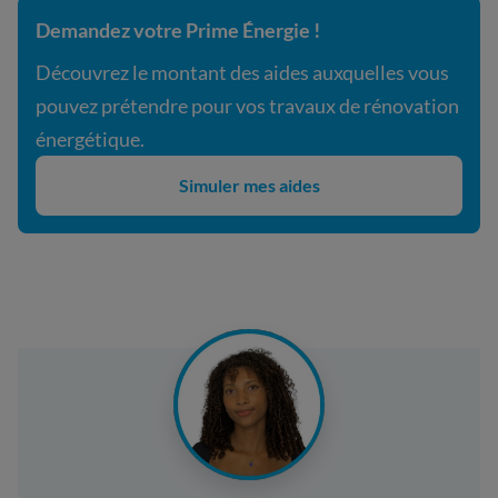
Demandez votre Prime Énergie !
Découvrez le montant des aides auxquelles vous
pouvez prétendre pour vos travaux de rénovation
énergétique.
Simuler mes aides