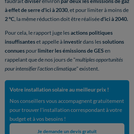
faudrait
diviser
environ
par deux les émissions de gaz
à effet de serre d'ici à 2030
, et pour limiter à moins de
2 °C
, la même réduction doit être réalisée
d'ici à 2040.
Pour cela, le rapport juge les
actions politiques
insuffisantes
et appelle à
investir
dans les
solutions
connues
pour
limiter les émissions de GES
en
rappelant que de nos jours de "
multiples opportunités
pour intensifier l'action climatique
" existent.
Votre installation solaire au meilleur prix !
Nos conseillers vous accompagnent gratuitement
pour trouver l'installation correspondant à votre
budget et à vos besoins !
Je demande un devis gratuit