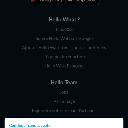
Hello What ?
Flux RSS
Suivre Hello Watt sur Google
Ajoutez Hello Watt à vos sources préférées
L'équipe de rédaction
Hello Watt Espagne
Hello Team
Jobs
Parrainage
Rejoindre notre réseau d'artisans
Continuer sans accepter
Hello !