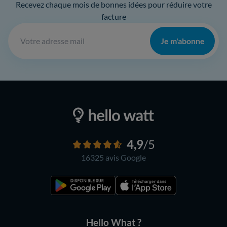
Recevez chaque mois de bonnes idées pour réduire votre
facture
Je m'abonne
4,9
/5
16325 avis
Google
Hello What ?