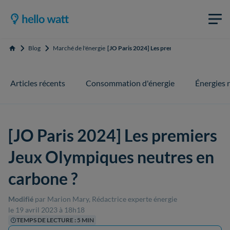
Blog
Marché de l'énergie
[JO Paris 2024] Les premiers Jeux Olympiques
Accueil
Articles récents
Consommation d'énergie
Énergies 
[JO Paris 2024] Les premiers
Jeux Olympiques neutres en
carbone ?
Modifié
par Marion Mary, Rédactrice experte énergie
le 19 avril 2023 à 18h18
TEMPS DE LECTURE : 5 MIN