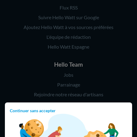
Flux RSS
Suivre Hello Watt sur Google
Ajoutez Hello Watt à vos sources préférées
L'équipe de rédaction
Hello Watt Espagne
Hello Team
Jobs
Parrainage
Rejoindre notre réseau d'artisans
Continuer sans accepter
Hello !
09 75 18 60 60
(8h-21h)
75018 Paris