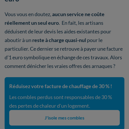
Vous vous en doutez,
aucun service ne coûte
réellement un seul euro
. En fait, les artisans
déduisent de leur devis les aides existantes pour
aboutir à un
reste à charge quasi-nul
pour le
particulier. Ce dernier se retrouve à payer une facture
d’1 euro symbolique en échange de ces travaux. Alors
comment dénicher les vraies offres des arnaques ?
Réduisez votre facture de chauffage de 30 % !
Les combles perdus sont responsables de 30 %
des pertes de chaleur d'un logement.
J'isole mes combles