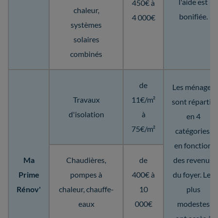
l'aide est
450€ à
chaleur,
bonifiée.
4 000€
systèmes
solaires
combinés
de
Les ménages
Travaux
11€/m²
sont répartis
d'isolation
à
en 4
75€/m²
catégories,
en fonction
Ma
Chaudières,
de
des revenus
Prime
pompes à
400€ à
du foyer. Les
Rénov'
chaleur, chauffe-
10
plus
eaux
000€
modestes