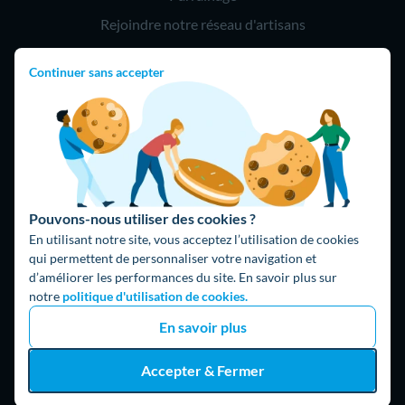
Rejoindre notre réseau d'artisans
Continuer sans accepter
Hello !
09 75 18 60 60
(8h-21h)
75018 Paris
Pouvons-nous utiliser des cookies ?
En utilisant notre site, vous acceptez l’utilisation de cookies
qui permettent de personnaliser votre navigation et
d’améliorer les performances du site. En savoir plus sur
Fait avec ⚡ par Hello Watt
notre
politique d'utilisation de cookies.
© 2026 Hello Watt |
CGU
|
Mentions légales
|
Données
En savoir plus
personnelles
|
Cookies
|
Méthodologie et fonctionnement du
comparateur
|
Traitement des avis
Accepter & Fermer