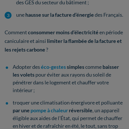
des GES du secteur du bâtiment ;
une
hausse sur la facture d’énergie
des Français.
Comment
consommer moins d’électricité
en période
caniculaire et ainsi
limiter la flambée de la facture et
les rejets carbone
?
Adopter des
éco-gestes
simples
comme
baisser
les volets
pour éviter aux rayons du soleil de
pénétrer dans le logement et chauffer votre
intérieur ;
troquer une climatisation énergivore et polluante
par une
pompe à chaleur
réversible
, un appareil
éligible aux aides de l’État, qui permet de chauffer
en hiver et de rafraîchir en été, le tout, sans trop