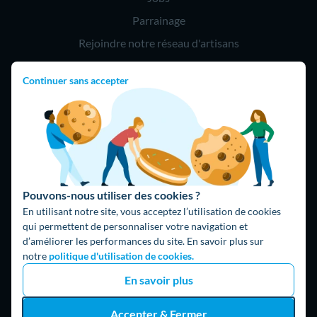
Parrainage
Rejoindre notre réseau d'artisans
Continuer sans accepter
Hello !
09 75 18 60 60
(8h-21h)
75018 Paris
Pouvons-nous utiliser des cookies ?
En utilisant notre site, vous acceptez l’utilisation de cookies
qui permettent de personnaliser votre navigation et
d’améliorer les performances du site. En savoir plus sur
Fait avec ⚡ par Hello Watt
notre
politique d'utilisation de cookies.
© 2026 Hello Watt |
CGU
|
Mentions légales
|
Données
En savoir plus
personnelles
|
Cookies
|
Méthodologie et fonctionnement du
comparateur
|
Traitement des avis
Accepter & Fermer