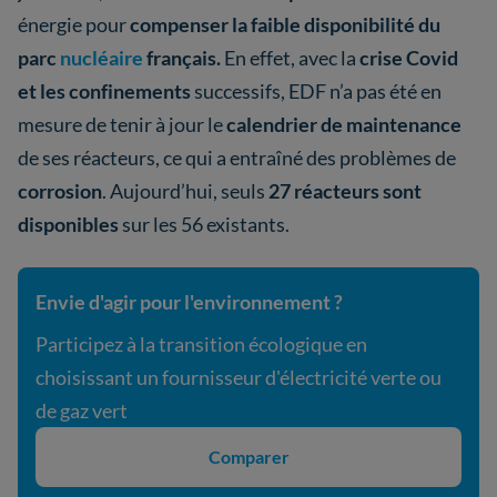
énergie pour
compenser la faible disponibilité du
parc
nucléaire
français.
En effet, avec la
crise Covid
et les confinements
successifs, EDF n’a pas été en
mesure de tenir à jour le
calendrier de maintenance
de ses réacteurs, ce qui a entraîné des problèmes de
corrosion
. Aujourd’hui, seuls
27 réacteurs sont
disponibles
sur les 56 existants.
Envie d'agir pour l'environnement ?
Participez à la transition écologique en
choisissant un fournisseur d'électricité verte ou
de gaz vert
Comparer