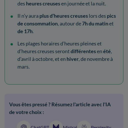
des
heures creuses
en journée et la nuit.
Il n’y aura
plus d’heures creuses
lors des
pics
de consommation
, autour de
7h du matin
et
de 17h
.
Les plages horaires d’heures pleines et
d’heures creuses seront
différentes
en
été
,
d’avril à octobre, et en
hiver
, de novembre à
mars.
Vous êtes pressé ? Résumez l'article avec l'IA
de votre choix :
ChatGPT
Mistral
Perplexity