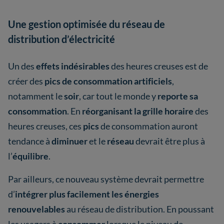
Une gestion optimisée du réseau de
distribution d’électricité
Un des
effets indésirables
des heures creuses est de
créer des
pics de consommation artificiels
,
notamment le
soir
, car tout le monde y
reporte sa
consommation
. En
réorganisant la grille horaire
des
heures creuses, ces
pics
de consommation auront
tendance à
diminuer
et le
réseau
devrait être plus à
l’
équilibre
.
Par ailleurs, ce nouveau système devrait permettre
d’
intégrer plus facilement les énergies
renouvelables
au réseau de distribution. En poussant
les usagers à
consommer
lorsque le niveau de