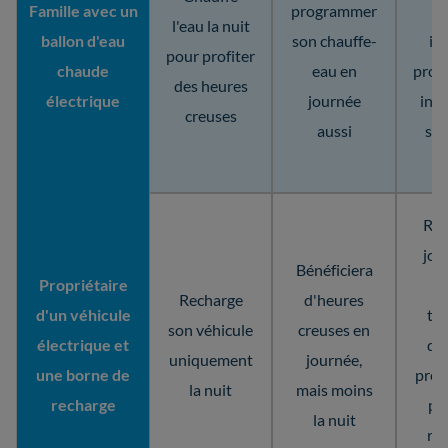
Famille avec un
programmer
ch
l'eau la nuit
ballon d'eau
son chauffe-
in
pour profiter
chaude
eau en
prog
des heures
électrique
journée
inte
creuses
aussi
son
Rec
jou
Bénéficiera
Propriétaire
c
Recharge
d'heures
d'un véhicule
tra
son véhicule
creuses en
électrique et
dom
uniquement
journée,
une borne de
prog
la nuit
mais moins
recharge
plu
la nuit
rec