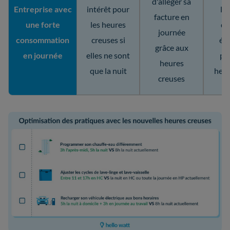
d'alléger sa
Entreprise avec
intérêt pour
l'u
facture en
une forte
les heures
d'
journée
consommation
creuses si
én
grâce aux
en journée
elles ne sont
pe
heures
que la nuit
heur
creuses