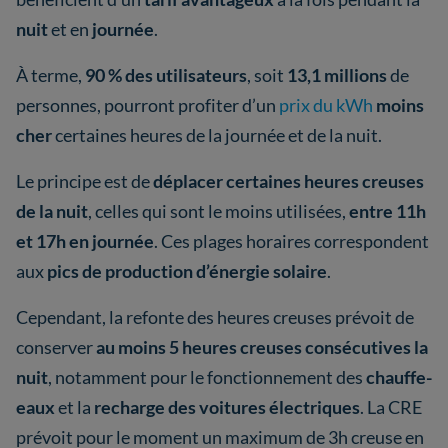
nuit
et en
journée
.
À terme,
90 % des utilisateurs
, soit
13,1 millions
de
personnes, pourront profiter d’un
prix du kWh
moins
cher
certaines heures de la journée et de la nuit.
Le principe est de
déplacer certaines heures creuses
de la nuit
, celles qui sont le moins utilisées,
entre 11h
et 17h en journée
. Ces plages horaires correspondent
aux
pics de production d’énergie solaire
.
Cependant, la refonte des heures creuses prévoit de
conserver
au moins 5 heures creuses consécutives la
nuit
, notamment pour le fonctionnement des
chauffe-
eaux
et la
recharge des voitures électriques
. La CRE
prévoit pour le moment un maximum de 3h creuse en