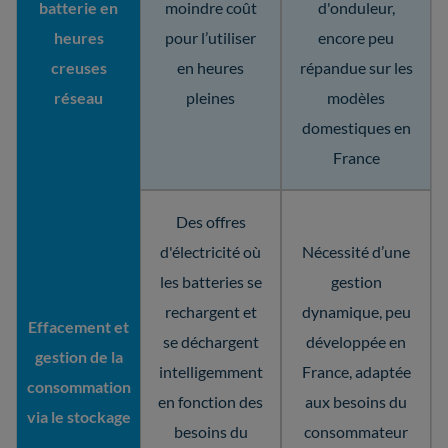
batterie en
moindre coût
d'onduleur,
heures
pour l’utiliser
encore peu
creuses
en heures
répandue sur les
réseau
pleines
modèles
domestiques en
France
Des offres
d'électricité où
Nécessité d’une
les batteries se
gestion
rechargent et
dynamique, peu
Effacement et
se déchargent
développée en
gestion de la
intelligemment
France, adaptée
consommation
en fonction des
aux besoins du
via le stockage
besoins du
consommateur