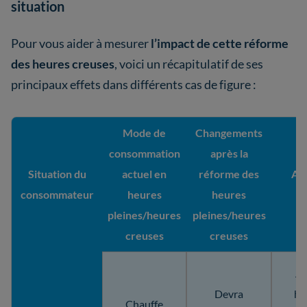
situation
Pour vous aider à mesurer
l’impact de cette réforme
des heures creuses
, voici un récapitulatif de ses
principaux effets dans différents cas de figure :
Mode de
Changements
consommation
après la
Situation du
actuel en
réforme des
Ada
consommateur
heures
heures
p
pleines/heures
pleines/heures
creuses
creuses
Aj
Devra
ho
Chauffe