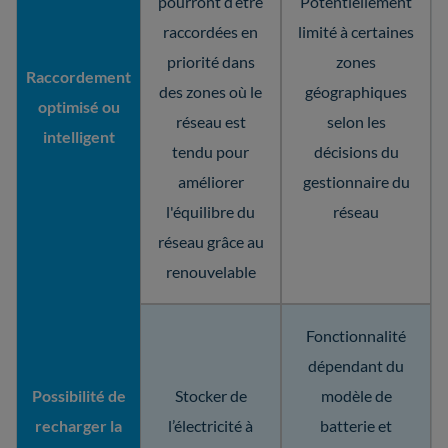
pourront d’être
Potentiellement
raccordées en
limité à certaines
priorité dans
zones
Raccordement
des zones où le
géographiques
optimisé ou
réseau est
selon les
intelligent
tendu pour
décisions du
améliorer
gestionnaire du
l'équilibre du
réseau
réseau grâce au
renouvelable
Fonctionnalité
dépendant du
Possibilité de
Stocker de
modèle de
recharger la
l’électricité à
batterie et