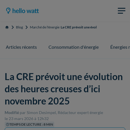
Blog
Marché de l'énergie
La CRE prévoit une évolution des heures creu
Accueil
Articles récents
Consommation d'énergie
Énergies 
La CRE prévoit une évolution
des heures creuses d’ici
novembre 2025
Modifié
par Simon Desimpel, Rédacteur expert énergie
le 23 mars 2026 à 12h32
TEMPS DE LECTURE : 8 MIN