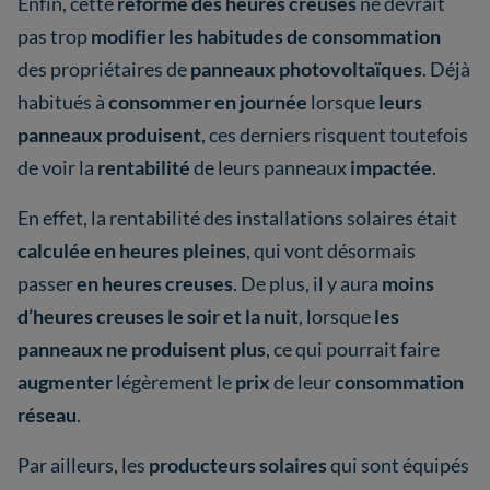
Enfin, cette
réforme des heures creuses
ne devrait
pas trop
modifier les habitudes de consommation
des propriétaires de
panneaux photovoltaïques
. Déjà
habitués à
consommer en journée
lorsque
leurs
panneaux produisent
, ces derniers risquent toutefois
de voir la
rentabilité
de leurs panneaux
impactée
.
En effet, la rentabilité des installations solaires était
calculée en heures pleines
, qui vont désormais
passer
en heures creuses
. De plus, il y aura
moins
d’heures creuses
le soir et la nuit
, lorsque
les
panneaux ne produisent plus
, ce qui pourrait faire
augmenter
légèrement le
prix
de leur
consommation
réseau
.
Par ailleurs, les
producteurs solaires
qui sont équipés