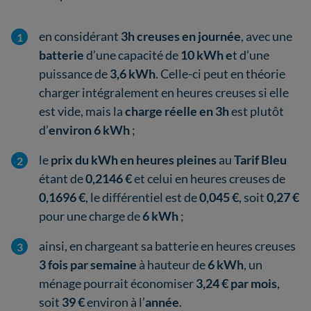
en considérant
3h creuses en journée
, avec une
batterie
d’une capacité de
10 kWh e
t d’une
puissance de
3,6 kWh
. Celle-ci peut en théorie
charger intégralement en heures creuses si elle
est vide, mais la
charge réelle en 3h
est plutôt
d’
environ 6 kWh
;
le
prix du kWh en heures pleines
au
Tarif Bleu
étant de
0,2146 €
et celui en heures creuses de
0,1696 €
, le différentiel est de
0,045 €
, soit
0,27 €
pour une charge de
6 kWh
;
ainsi, en chargeant sa batterie en heures creuses
3 fois par semaine
à hauteur de
6 kWh
, un
ménage pourrait économiser
3,24 € par mois
,
soit
39 €
environ à l’
année
.