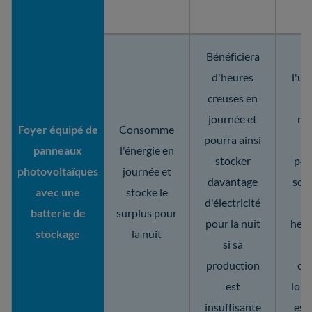
Bénéficiera
O
d'heures
l'ut
creuses en
la
journée et
no
Foyer équipé de
Consomme
pourra ainsi
panneaux
l'énergie en
stocker
poss
photovoltaïques
journée et
davantage
sout
avec une
stocke le
d'électricité
r
batterie de
surplus pour
pour la nuit
heur
stockage
la nuit
si sa
production
co
est
lors
insuffisante
est 