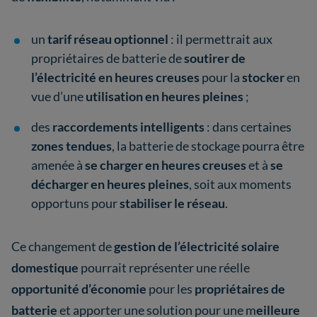
un
tarif réseau optionnel
: il permettrait aux
propriétaires de batterie de
soutirer de
l’électricité en heures creuses
pour la
stocker
en
vue d’une
utilisation en heures pleines
;
des
raccordements intelligents
: dans certaines
zones tendues
, la batterie de stockage pourra être
amenée à
se charger en heures creuses
et à
se
décharger en heures pleines
, soit aux moments
opportuns pour
stabiliser le réseau
.
Ce changement de
gestion de l’électricité solaire
domestique
pourrait représenter une réelle
opportunité d’économie
pour les
propriétaires de
batterie
et apporter une solution pour une m
eilleure