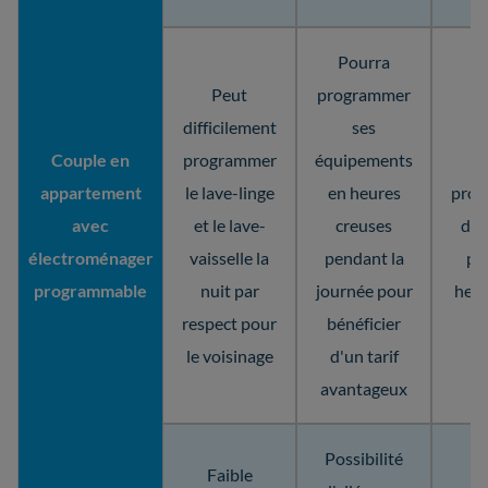
Pourra
Peut
programmer
difficilement
ses
Couple en
programmer
équipements
Aj
appartement
le lave-linge
en heures
prog
avec
et le lave-
creuses
des
électroménager
vaisselle la
pendant la
pe
programmable
nuit par
journée pour
heur
respect pour
bénéficier
le voisinage
d'un tarif
avantageux
Possibilité
Faible
O