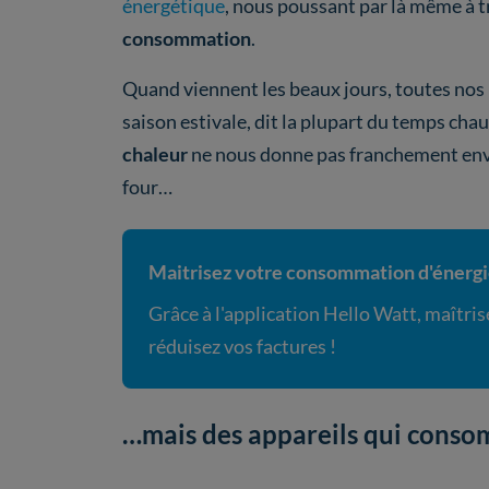
énergétique
, nous poussant par là même à t
consommation
.
Quand viennent les beaux jours, toutes nos 
saison estivale, dit la plupart du temps cha
chaleur
ne nous donne pas franchement envie
four…
Maitrisez votre consommation d'énerg
Grâce à l'application Hello Watt, maîtr
réduisez vos factures !
…mais des appareils qui cons