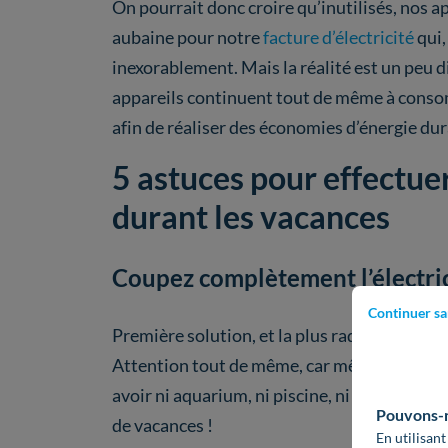
On pourrait donc croire qu’inutilisés, nos 
aubaine pour notre
facture d’électricité
qui,
inexorablement. Mais la réalité est un peu 
appareils continuent tout de même à consom
afin de réaliser des économies d’énergie dur
5 astuces pour effectue
durant les vacances
Coupez complètement l’électri
Continuer sa
Première solution, et la plus radicale :
coupe
Attention tout de même, car même si cette a
avoir ni aquarium, ni piscine, ni alarme, n
Pouvons-no
de vacances !
En utilisant