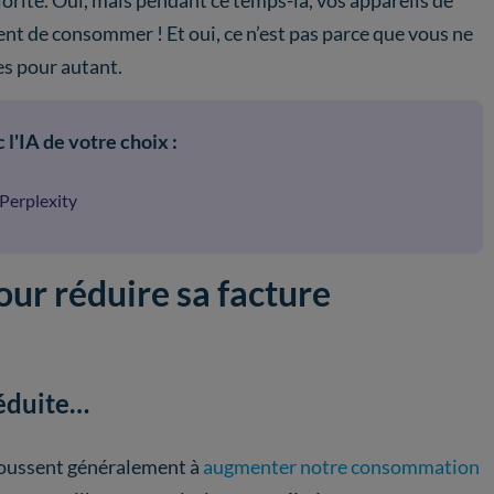
riorité. Oui, mais pendant ce temps-là, vos appareils de
ent de consommer ! Et oui, ce n’est pas parce que vous ne
res pour autant.
 l'IA de votre choix :
Perplexity
our réduire sa facture
éduite…
poussent généralement à
augmenter notre consommation