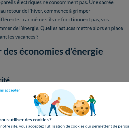
appareils électriques ne consomment pas. Une sacrée
 au retour de l’hiver, commence à grimper
différente…car même s’ils ne fonctionnent pas, vos
mer de l’énergie. Quelles astuces mettre alors en place
ant les vacances ?
r des économies d'énergie
cité
ns accepter
r entièrement l’électricité
de votre logement.
stuce est très simple à mettre en œuvre, vous ne devez
i arrosage automatique…sinon, gare aux dégâts en rentrant
us utiliser des cookies ?
 notre site, vous acceptez l’utilisation de cookies qui permettent de perso