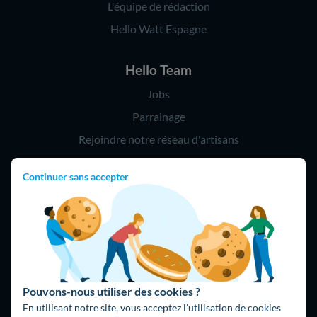
L'équipe de rédaction
Hello Watt Espagne
Hello Team
Jobs
Parrainage
Rejoindre notre réseau d'artisans
Continuer sans accepter
Hello !
09 75 18 60 60
(8h-21h)
75018 Paris
Pouvons-nous utiliser des cookies ?
En utilisant notre site, vous acceptez l’utilisation de cookies