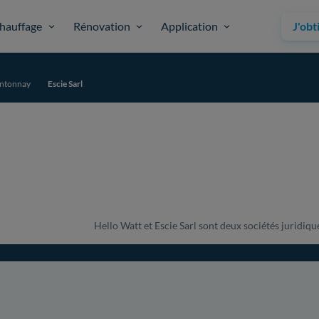
hauffage
Rénovation
Application
J'obt
ntonnay
Escie Sarl
Hello Watt et Escie Sarl sont deux sociétés juridique