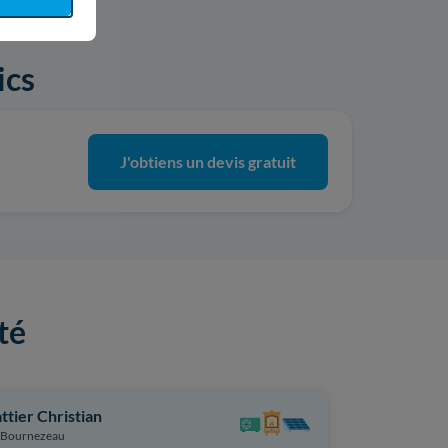
ics
J'obtiens un devis gratuit
té
ttier Christian
Perreau En
Bournezeau
Sèvremont