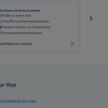
incipaux services proposés
Principaux s
Poêle ou insert bois
Chauffe
Chauffe-eau thermodynamique
Pompe à 
Pompe à chaleur et climatisation
Chaudière
Panneaux photovoltaïques
us d'infos sur l'artisan
Plus d'infos s
sur-Yon
on à La Roche-sur-Yon