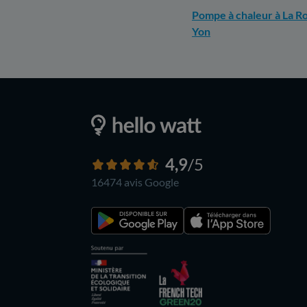
Pompe à chaleur à La R
Yon
4,9
/5
16474 avis
Google