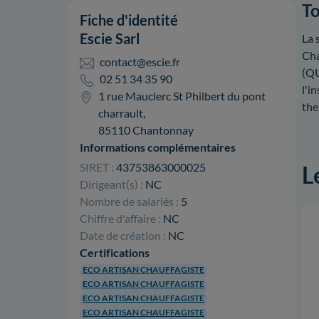
To
Fiche d'identité
Escie Sarl
La 
Cha
contact@escie.fr
(Q
02 51 34 35 90
l'i
1 rue Mauclerc St Philbert du pont
th
charrault,
85110 Chantonnay
Informations complémentaires
SIRET :
43753863000025
L
Dirigeant(s) :
NC
Nombre de salariés :
5
Chiffre d'affaire :
NC
Date de création :
NC
Certifications
ECO ARTISAN CHAUFFAGISTE
ECO ARTISAN CHAUFFAGISTE
ECO ARTISAN CHAUFFAGISTE
ECO ARTISAN CHAUFFAGISTE