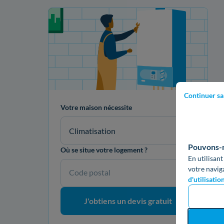
Votre projet de rénovation
Continuer sa
Votre maison nécessite
Climatisation
Pouvons-no
Où se situe votre logement ?
En utilisant
votre navig
Code postal
d'utilisatio
J'obtiens un devis gratuit