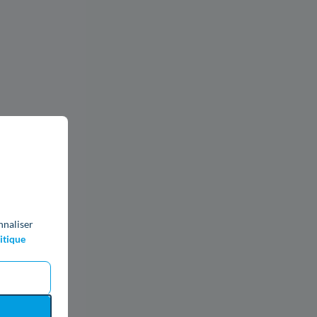
nnaliser
itique