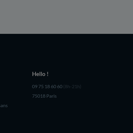
Hello !
09 75 18 60 60
(8h-21h)
75018 Paris
sans