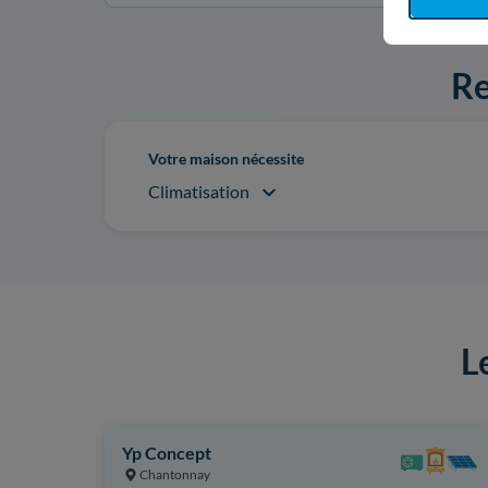
Re
Votre maison nécessite
Climatisation
L
Yp Concept
Chantonnay