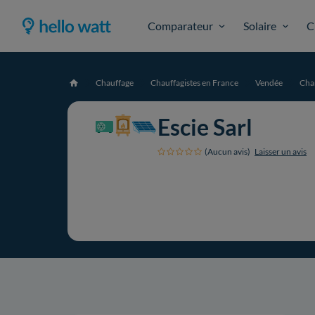
Comparateur
Solaire
C
Chauffage
Chauffagistes en France
Vendée
Cha
Accueil
Escie Sarl
(Aucun avis)
Laisser un avis