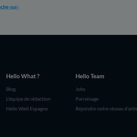
oche-sur-
Hello What ?
Hello Team
Blog
Jobs
L'équipe de rédaction
Parrainage
Hello Watt Espagne
Rejoindre notre réseau d'arti