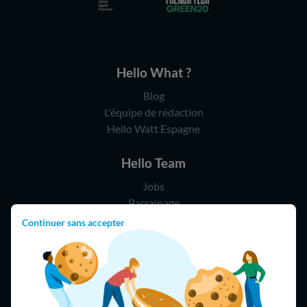
Hello What ?
Blog
L'équipe de rédaction
Hello Watt Espagne
Hello Team
Jobs
Parrainage
Rejoindre notre réseau d'artisans
Continuer sans accepter
Hello !
09 75 18 60 60
(8h-21h)
75018 Paris