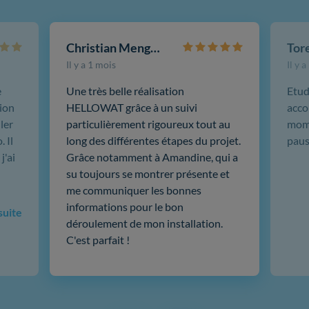
Christian Mengotti
Il y a 1 mois
Il y 
e
Une très belle réalisation
Etud
ion
HELLOWAT grâce à un suivi
acco
ler
particulièrement rigoureux tout au
mome
 Il
long des différentes étapes du projet.
paus
j'ai
Grâce notamment à Amandine, qui a
su toujours se montrer présente et
me communiquer les bonnes
informations pour le bon
 suite
déroulement de mon installation.
C'est parfait !