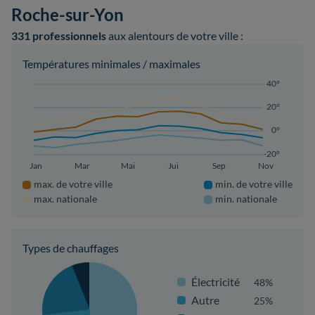
Roche-sur-Yon
331 professionnels
aux alentours de votre ville :
Températures minimales / maximales
40°
20°
0°
-20°
Jan
Mar
Mai
Jui
Sep
Nov
max. de votre ville
min. de votre ville
max. nationale
min. nationale
Types de chauffages
Électricité
48%
Autre
25%