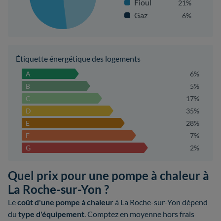
Fioul
21%
Gaz
6%
Étiquette énergétique des logements
A
6%
B
5%
C
17%
D
35%
E
28%
F
7%
G
2%
Quel prix pour une pompe à chaleur à
La Roche-sur-Yon ?
Le
coût d'une pompe à chaleur
à La Roche-sur-Yon dépend
du
type d'équipement
. Comptez en moyenne hors frais