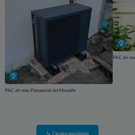
PAC air-ea
PAC air-eau Panasonic en Moselle
J'ai des questions