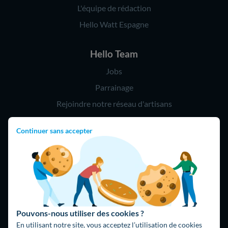
L'équipe de rédaction
Hello Watt Espagne
Hello Team
Jobs
Parrainage
Rejoindre notre réseau d'artisans
Continuer sans accepter
Hello !
09 75 18 60 60
(8h-21h)
75018 Paris
Pouvons-nous utiliser des cookies ?
En utilisant notre site, vous acceptez l’utilisation de cookies