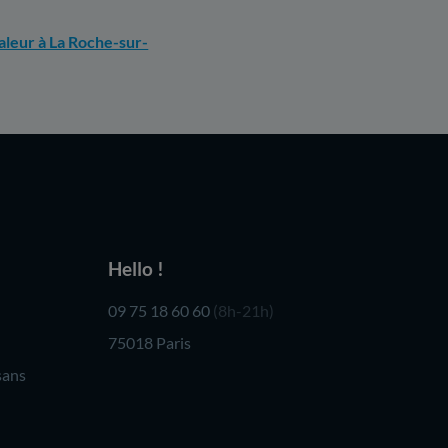
leur à La Roche-sur-
Hello !
09 75 18 60 60
(8h-21h)
75018 Paris
sans