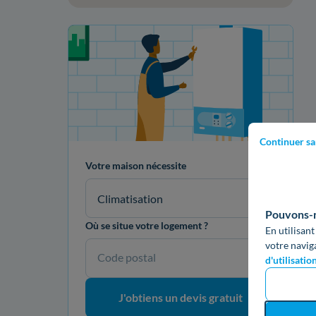
Votre projet de rénovation
Continuer sa
Votre maison nécessite
Climatisation
Pouvons-no
Où se situe votre logement ?
En utilisant
votre navig
Code postal
d'utilisatio
J'obtiens un devis gratuit