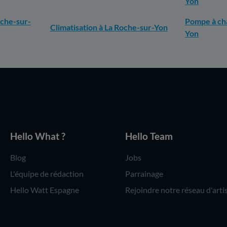
Yon
oche-sur-
Pompe à cha
Climatisation à La Roche-sur-Yon
Yon
Hello What ?
Hello Team
Blog
Jobs
L'équipe de rédaction
Parrainage
Hello Watt Espagne
Rejoindre notre réseau d'arti