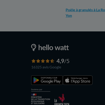
Poêle à granulés à La R
Yon
4,9
/5
16325 avis
Google