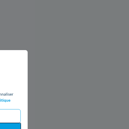
nnaliser
itique