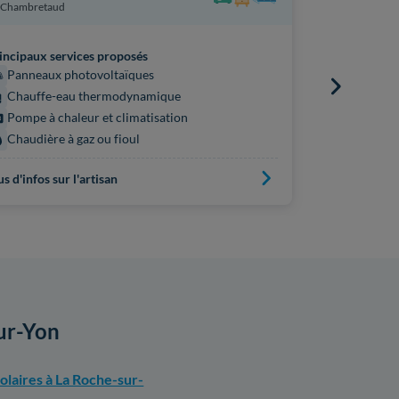
Chambretaud
Les Epesses
incipaux services proposés
Principaux s
Panneaux photovoltaïques
Poêle ou 
Chauffe-eau thermodynamique
Isolation
Pompe à chaleur et climatisation
Chauffe
Chaudière à gaz ou fioul
Pompe à 
us d'infos sur l'artisan
Plus d'infos s
sur-Yon
laires à La Roche-sur-