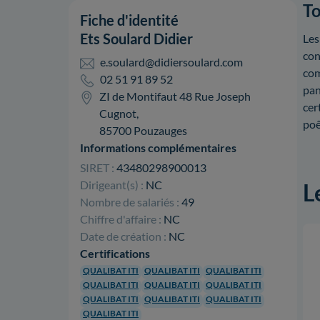
To
Fiche d'identité
Ets Soulard Didier
Les
con
e.soulard@didiersoulard.com
com
02 51 91 89 52
pan
ZI de Montifaut 48 Rue Joseph
cer
Cugnot,
poê
85700 Pouzauges
Informations complémentaires
SIRET :
43480298900013
Dirigeant(s) :
NC
L
Nombre de salariés :
49
Chiffre d'affaire :
NC
Date de création :
NC
Certifications
QUALIBAT ITI
QUALIBAT ITI
QUALIBAT ITI
QUALIBAT ITI
QUALIBAT ITI
QUALIBAT ITI
QUALIBAT ITI
QUALIBAT ITI
QUALIBAT ITI
QUALIBAT ITI