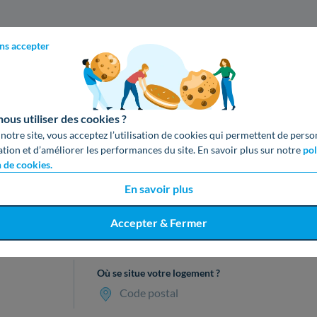
ns accepter
us utiliser des cookies ?
 notre site, vous acceptez l’utilisation de cookies qui permettent de perso
ation et d’améliorer les performances du site. En savoir plus sur notre
pol
n de cookies.
En savoir plus
cevez votre devis gratuit en 3 cl
Accepter & Fermer
Où se situe votre logement ?
Code postal