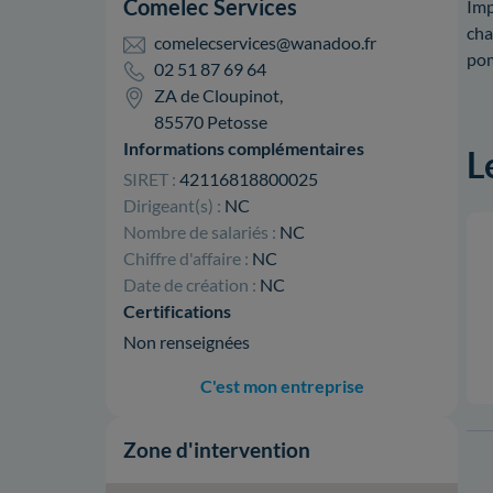
Comelec Services
Imp
cha
comelecservices@wanadoo.fr
pom
02 51 87 69 64
ZA de Cloupinot,
85570 Petosse
Informations complémentaires
L
SIRET :
42116818800025
Dirigeant(s) :
NC
Nombre de salariés :
NC
Chiffre d'affaire :
NC
Date de création :
NC
Certifications
Non renseignées
C'est mon entreprise
Zone d'intervention