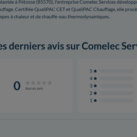
lantée à Pétosse (85570), l'entreprise Comelec Services développe
uffage. Certifiée QualiPAC CET et QualiPAC Chauffage, elle procède
pes à chaleur et de chauffe-eau thermodynamiques.
es derniers avis sur Comelec Ser
5
4
0
3
Aucun avis
2
1