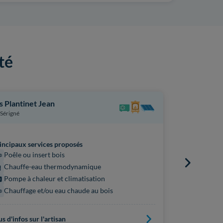
té
s Plantinet Jean
Sarl Carre 
Sérigné
Fontenay-l
incipaux services proposés
Principaux s
Poêle ou insert bois
Pompe à 
Chauffe-eau thermodynamique
Poêle ou 
Pompe à chaleur et climatisation
Chauffe
Chauffage et/ou eau chaude au bois
Chauffag
us d'infos sur l'artisan
Plus d'infos s