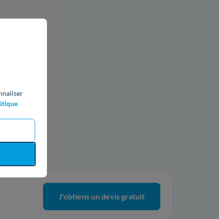
nnaliser
itique
ics
J'obtiens un devis gratuit