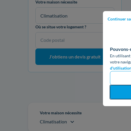
Votre maison nécessite
Climatisation
Continuer sa
Où se situe votre logement ?
Code postal
Pouvons-no
En utilisant
J'obtiens un devis gratuit
votre navig
d'utilisatio
Re
Votre maison nécessite
Climatisation