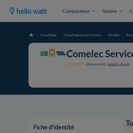
Comparateur
Solaire
C
Chauffage
Chauffagistes en France
Vendée
Fon
Accueil
Comelec Servic
(Aucun avis)
Laisser un avis
To
Fiche d'identité