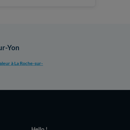
sur-Yon
leur à La Roche-sur-
Hello !