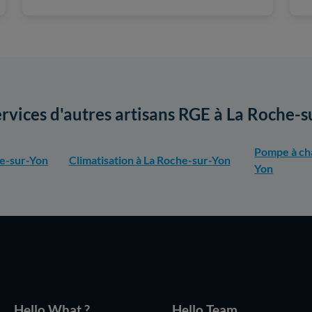
ervices d'autres artisans RGE à La Roche-
Pompe à cha
he-sur-Yon
Climatisation à La Roche-sur-Yon
Yon
Hello What ?
Hello Team