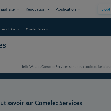
hauffage
Rénovation
Application
J'obt
tenay-le-Comte
Comelec Services
es
Hello Watt et Comelec Services sont deux sociétés juridiquem
ut savoir sur Comelec Services