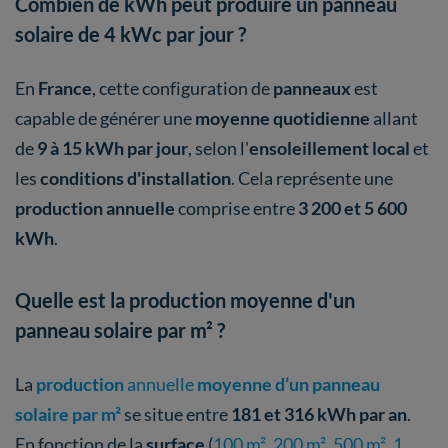
Combien de kWh peut produire un panneau
solaire de 4 kWc par jour ?
En
France
, cette configuration de
panneaux
est
capable de générer une
moyenne quotidienne
allant
de
9 à 15 kWh par jour
, selon l'
ensoleillement local
et
les
conditions d'installation
. Cela représente une
production annuelle
comprise entre
3 200 et 5 600
kWh
.
Quelle est la production moyenne d'un
panneau solaire par m² ?
La
production
annuelle
moyenne d’un panneau
solaire par m²
se situe entre
181 et 316 kWh par an
.
En fonction de la
surface
(
100 m²
,
200 m²
,
500 m²
,
1