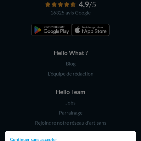
4,9
/5
16325 avis
Google
Hello What ?
Blog
L'équipe de rédaction
Hello Team
Jobs
Parrainage
Rejoindre notre réseau d'artisans
Continuer sans accepter
Hello !