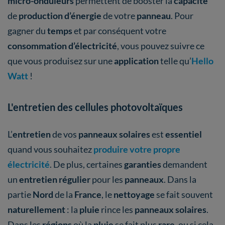
micro-onduleurs
permettent de booster la
capacité
de
production d’énergie
de votre
panneau
. Pour
gagner du
temps
et par conséquent votre
consommation d’électricité
, vous pouvez suivre ce
que vous produisez sur une
application
telle qu’
Hello
Watt
!
L'entretien des cellules photovoltaïques
L’
entretien
de vos
panneaux solaires
est
essentiel
quand vous souhaitez
produire votre propre
électricité
. De plus, certaines
garanties
demandent
un
entretien régulier
pour les
panneaux
. Dans la
partie
Nord
de la
France
, le
nettoyage
se fait souvent
naturellement
: la
pluie
rince les
panneaux solaires
.
Dans les
régions
où la
pluie
se fait plus
rare
, ou si cela