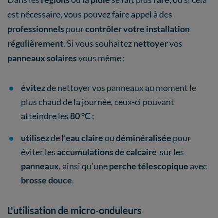
est nécessaire, vous pouvez faire appel à des
professionnels
pour
contrôler votre installation
régulièrement
. Si vous souhaitez
nettoyer
vos
panneaux solaires
vous même :
évitez
de nettoyer vos panneaux au moment le
plus chaud de la journée, ceux-ci pouvant
atteindre les
80 °C
;
utilisez
de l’
eau claire
ou
déminéralisée
pour
éviter les
accumulations de calcaire
sur les
panneaux
, ainsi qu’une
perche télescopique
avec
brosse douce
.
L'utilisation de micro-onduleurs