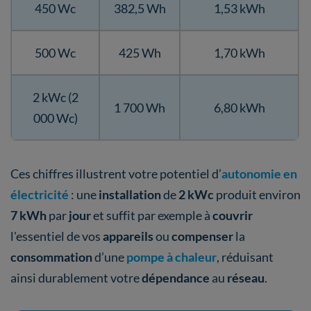
450 Wc
382,5 Wh
1,53 kWh
500 Wc
425 Wh
1,70 kWh
2 kWc (2
1 700 Wh
6,80 kWh
000 Wc)
Ces chiffres illustrent votre potentiel d’
autonomie en
électricité
: une
installation
de
2 kWc
produit environ
7 kWh
par
jour
et suffit par exemple à
couvrir
l'essentiel de vos
appareils
ou
compenser
la
consommation
d’une
pompe à chaleur
, réduisant
ainsi durablement votre
dépendance
au
réseau
.