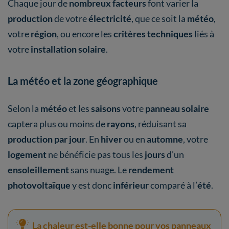
Chaque jour de
nombreux facteurs
font varier la
production
de votre
électricité
, que ce soit la
météo
,
votre
région
, ou encore les
critères techniques
liés à
votre
installation solaire
.
La météo et la zone géographique
Selon la
météo
et les
saisons
votre
panneau solaire
captera plus ou moins de
rayons
,
réduisant sa
production par jour
. En
hiver
ou en
automne
, votre
logement
ne bénéficie pas tous les
jours
d'un
ensoleillement
sans nuage. Le
rendement
photovoltaïque
y est donc
inférieur
comparé à l’
été
.
La chaleur est-elle bonne pour vos panneaux