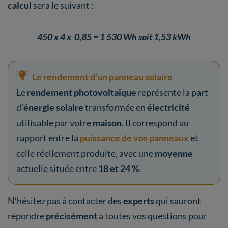
calcul
sera le suivant :
450 x 4 x 0,85 = 1 530 Wh soit 1,53 kWh
Le rendement d’un panneau solaire
Le
rendement
photovoltaïque
représente la part
d'
énergie
solaire
transformée en
électricité
utilisable par votre
maison
. Il correspond au
rapport entre la
puissance de vos panneaux
et
celle réellement produite, avec une
moyenne
actuelle située entre
18 et 24 %
.
N’hésitez pas à contacter des
experts
qui sauront
répondre
précisément
à toutes vos questions pour