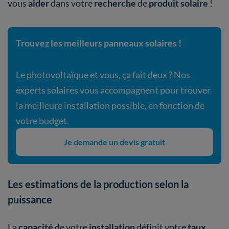
vous
aider
dans votre
recherche
de
produit solaire
!
Trouvez les meilleurs panneaux solaires !
Le photovoltaïque et vous, ça fait deux ? Nos
experts solaires vous accompagnent pour trouver
la meilleure installation possible, en fonction de
votre budget.
Je demande un devis gratuit
Les estimations de la production selon la
puissance
La
capacité
de votre
installation
définit votre
taux