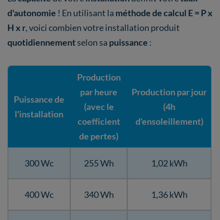
d'autonomie
! En utilisant la
méthode de calcul E = P x
H x r
, voici combien votre installation produit
quotidiennement
selon sa
puissance
:
Production
par heure
Production par jour
Puissance de
(avec le
(4h
l'installation
coefficient
d'ensoleillement)
de pertes)
300 Wc
255 Wh
1,02 kWh
400 Wc
340 Wh
1,36 kWh