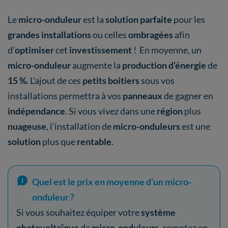
Le
micro-onduleur
est la
solution parfaite
pour les
grandes installations
ou celles
ombragées
afin
d’
optimiser
cet
investissement
! En moyenne, un
micro-onduleur
augmente la
production d’énergie
de
15 %
.
L'ajout de ces
petits boitiers
sous vos
installations permettra à vos
panneaux
de gagner en
indépendance
. Si vous vivez dans une
région
plus
nuageuse
, l’installation de
micro-onduleurs
est une
solution
plus que
rentable
.
Quel est le prix en moyenne d’un micro-
onduleur ?
Si vous souhaitez équiper votre
système
photovoltaïque
de
micro-onduleurs,
comptez en