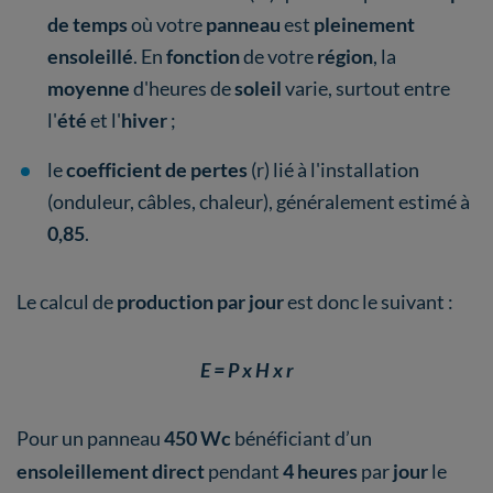
de temps
où votre
panneau
est
pleinement
ensoleillé
. En
fonction
de votre
région
, la
moyenne
d'heures de
soleil
varie, surtout entre
l'
été
et l'
hiver
;
le
coefficient de pertes
(r) lié à l'installation
(onduleur, câbles, chaleur), généralement estimé à
0,85
.
Le calcul de
production par jour
est donc le suivant :
E = P x H x r
Pour un panneau
450 Wc
bénéficiant d’un
ensoleillement direct
pendant
4 heures
par
jour
le