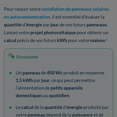
Pour réussir votre
installation de panneaux solaires
en autoconsommation
, il est essentiel d'évaluer la
quantité
d'
énergie
par
jour
de vos futurs
panneaux
.
Lancez votre
projet photovoltaïque
pour obtenir un
calcul
précis de vos futurs
kWh
pour votre
maison
!
En résumé
Un
panneau
de
450 Wc
produit en moyenne
1,5 kWh
par
jour
, ce qui peut permettre
l’alimentation de
petits appareils
domestiques
au
quotidien
.
Le
calcul
de la
quantité
d'
énergie
produite par
votre
panneau
dépend de la
puissance
et de