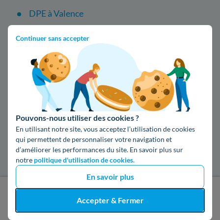
DPE à Valence
Audit Énergétique à Valence
Continuer sans accepter
Mon Accompagnateur Rénov' à Valence
Autres services disponibles à Valence
Edf à Valence
Pouvons-nous utiliser des cookies ?
En utilisant notre site, vous acceptez l’utilisation de cookies
Engie à Valence
qui permettent de personnaliser votre navigation et
d’améliorer les performances du site. En savoir plus sur
Enedis à Valence
notre
politique d'utilisation de cookies.
En savoir plus
Les entreprises d'isolation dans les villes les
J'obtiens un devis gratuit
Accepter & Fermer
plus recherchées