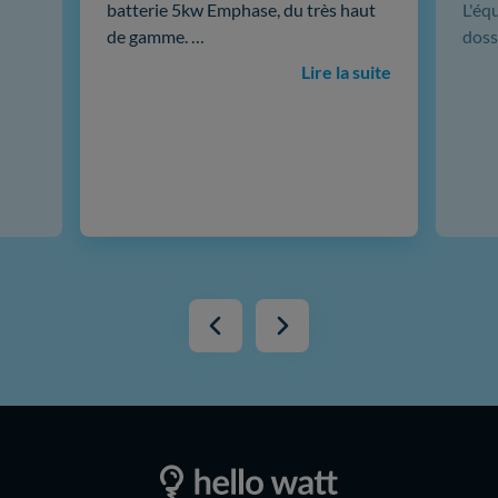
batterie 5kw Emphase, du très haut
L'éq
de gamme. …
doss
Lire la suite