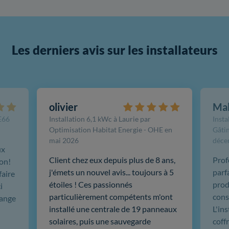
Les derniers avis sur les installateurs
olivier
Ma
FE66
Installation 6,1 kWc à Laurie par
Insta
Optimisation Habitat Energie - OHE en
Gâtin
mai 2026
déce
ux
Client chez eux depuis plus de 8 ans,
Prof
ion!
j'émets un nouvel avis... toujours à 5
parf
faire
étoiles ! Ces passionnés
produ
i
particulièrement compétents m'ont
cons
hange
installé une centrale de 19 panneaux
L'in
solaires, puis une sauvegarde
coffr