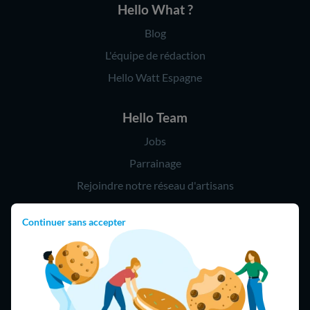
Hello What ?
Blog
L'équipe de rédaction
Hello Watt Espagne
Hello Team
Jobs
Parrainage
Rejoindre notre réseau d'artisans
Continuer sans accepter
Hello !
09 75 18 60 60
(8h-21h)
75018 Paris