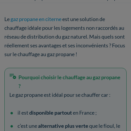
citerne
citerne
de gaz
?
Le
gaz propane en citerne
est une solution de
chauffage idéale pour les logements non raccordés au
réseau de distribution du gaz naturel. Mais quels sont
réellement ses avantages et ses inconvénients ? Focus
sur le chauffage au gaz propane !
Pourquoi choisir le chauffage au gaz propane
?
Le gaz propane est idéal pour se chauffer car :
il est
disponible partout
en France ;
c’est une
alternative plus verte
que le fioul, le