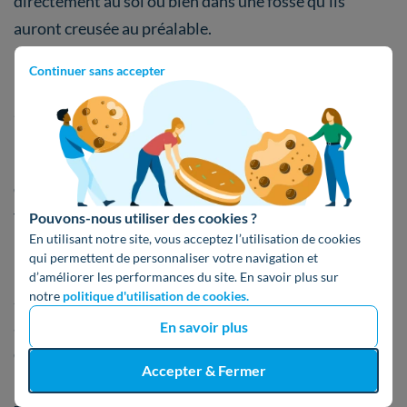
directement au sol ou bien dans une fosse qu’ils
auront creusée au préalable.
Continuer sans accepter
Est-il préférable de se chauffer au propane ou
au gaz de ville ?
Le chauffage au gaz propane a autant d’
avantages
et
de désavantages que le chauffage au gaz de ville. En
fonction de votre situation, il conviendra de
Pouvons-nous utiliser des cookies ?
En utilisant notre site, vous acceptez l’utilisation de cookies
privilégier l’un ou l’autre.
qui permettent de personnaliser votre navigation et
d’améliorer les performances du site. En savoir plus sur
notre
politique d'utilisation de cookies.
Si vous habitez
en ville
, dans un logement
déjà relié
au réseau de distribution de gaz
, il est préférable
En savoir plus
d’opter pour un
chauffage au gaz naturel
. En
Accepter & Fermer
revanche, si vous habitez une grande maison dans une