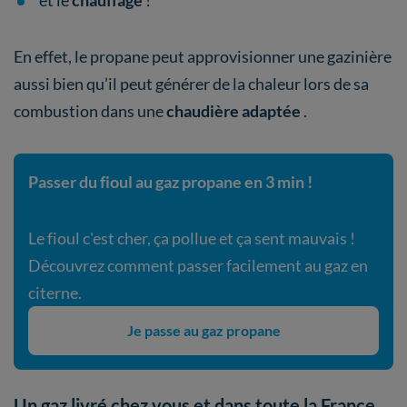
et le
chauffage
!
En effet, le propane peut approvisionner une gazinière
aussi bien qu’il peut générer de la chaleur lors de sa
combustion dans une
chaudière adaptée
.
Passer du fioul au gaz propane en 3 min !
Le fioul c'est cher, ça pollue et ça sent mauvais !
Découvrez comment passer facilement au gaz en
citerne.
Je passe au gaz propane
Un gaz livré chez vous et dans toute la France