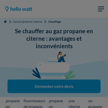
Gaz propane en citerne
Chauffage
Accueil
Se chauffer au gaz propane en
citerne : avantages et
inconvénients
Demandez votre devis
Gaz
Prix du
Installer
Butane
propane
Fournisseurs
propane
une
ou
en
de propane
en
citerne
propane