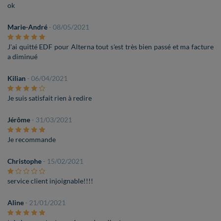
ok
Marie-André
- 08/05/2021
J'ai quitté EDF pour Alterna tout s'est très bien passé et ma facture
a diminué
Kilian
- 06/04/2021
Je suis satisfait rien à redire
Jérôme
- 31/03/2021
Je recommande
Christophe
- 15/02/2021
service client injoignable!!!!
Aline
- 21/01/2021