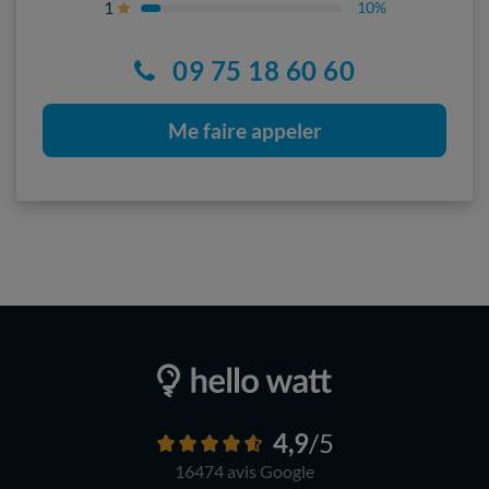
1
10%
09 75 18 60 60
Me faire appeler
4,9
/5
16474 avis
Google