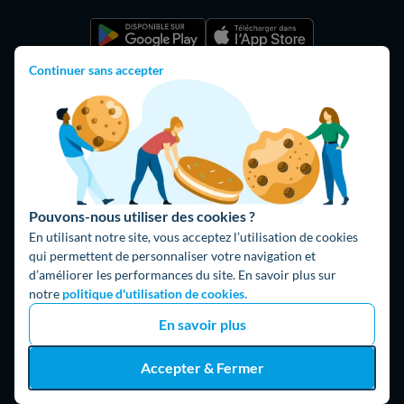
Continuer sans accepter
Pouvons-nous utiliser des cookies ?
En utilisant notre site, vous acceptez l’utilisation de cookies
Hello What ?
qui permettent de personnaliser votre navigation et
Blog
d’améliorer les performances du site. En savoir plus sur
notre
politique d'utilisation de cookies.
L'équipe de rédaction
En savoir plus
Hello Watt Espagne
Accepter & Fermer
Hello Team