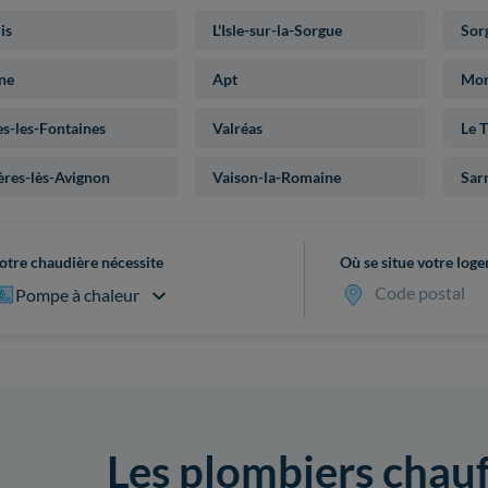
is
L'Isle-sur-la-Sorgue
Sor
ne
Apt
Mon
s-les-Fontaines
Valréas
Le 
res-lès-Avignon
Vaison-la-Romaine
Sar
otre chaudière nécessite
Où se situe votre log
Code postal
Pompe à chaleur
Les plombiers chauf