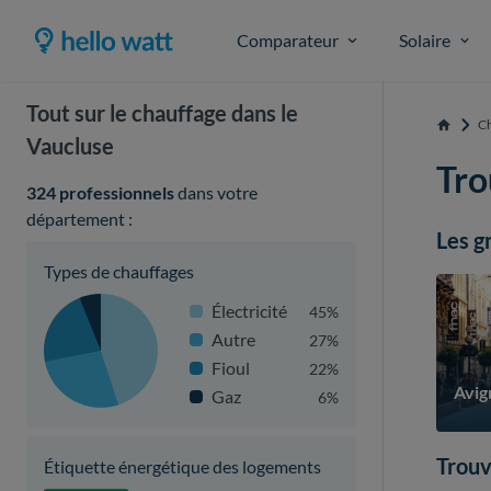
Comparateur
Solaire
Tout sur le chauffage dans le
Ch
Accueil
Vaucluse
Tro
324 professionnels
dans votre
département :
Les g
Types de chauffages
Électricité
45%
Autre
27%
Fioul
22%
Avig
Gaz
6%
Trouv
Étiquette énergétique des logements