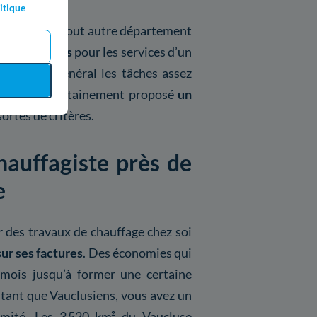
itique
e Vaucluse ou tout autre département
5 et 70 euros
pour les services d’un
ncerne en général les tâches assez
 vous sera certainement proposé
un
ortes de critères.
hauffagiste près de
e
r des travaux de chauffage chez soi
ur ses factures
. Des économies qui
mois jusqu’à former une certaine
 tant que Vauclusiens, vous avez un
mité. Les 3 520 km² du Vaucluse