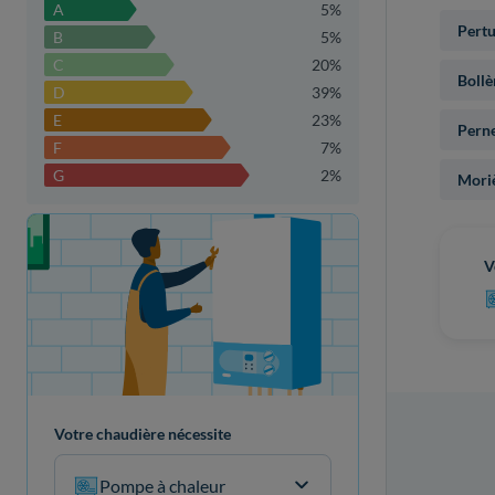
A
5%
Pertu
B
5%
C
20%
Bollè
D
39%
E
23%
Perne
F
7%
G
2%
Moriè
Votre projet de rénovation
V
Votre chaudière nécessite
Pompe à chaleur