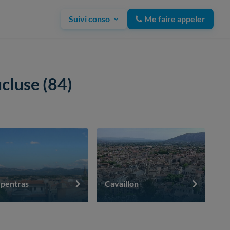
Suivi conso
Me faire appeler
cluse (84)
pentras
Cavaillon