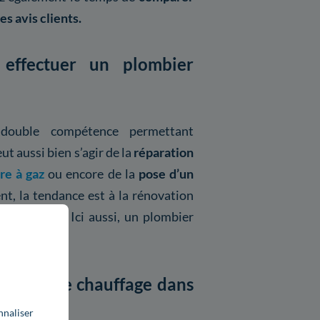
es avis clients.
effectuer un plombier
 double compétence permettant
ut aussi bien s’agir de la
réparation
re à gaz
ou encore de la
pose d’un
t, la tendance est à la rénovation
 d’énergie. Ici aussi, un plombier
plomberie chauffage dans
nnaliser