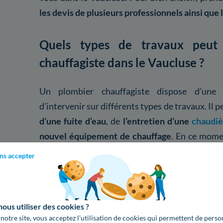
les devis de plusieurs professionnels ainsi que l
Quels types de travaux peut 
chauffagiste dans le Vaucluse ?
Un plombier chauffagiste dispose d’une
d’intervenir sur différents types de travaux. Il pe
d’une fuite d’eau
, de
l’entretien d’une
chaudiè
nouvel équipement de chauffage
. En ce momen
énergétique dans le but de faire des économies
ns accepter
chauffagiste compétent peut s’en charger.
Combien coûtent les travaux de 
us utiliser des cookies ?
le Vaucluse ?
 notre site, vous acceptez l’utilisation de cookies qui permettent de perso