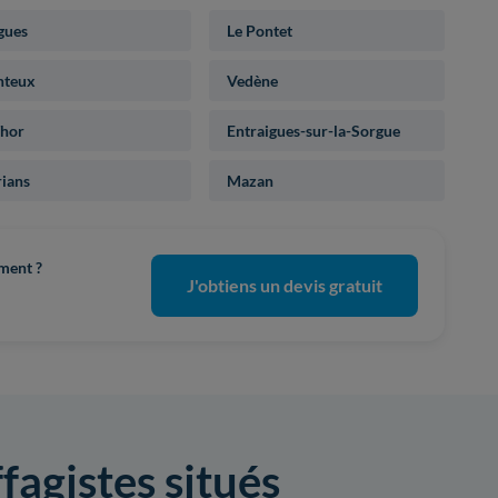
gues
Le Pontet
teux
Vedène
Thor
Entraigues-sur-la-Sorgue
rians
Mazan
ement ?
J'obtiens un devis gratuit
fagistes situés