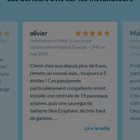
olivier
Ma
FE66
Installation 6,1 kWc à Laurie par
Insta
Optimisation Habitat Energie - OHE en
Gâtin
mai 2026
déce
ux
Client chez eux depuis plus de 8 ans,
Prof
ion!
j'émets un nouvel avis... toujours à 5
parf
faire
étoiles ! Ces passionnés
produ
i
particulièrement compétents m'ont
cons
hange
installé une centrale de 19 panneaux
L'in
solaires, puis une sauvegarde
coffr
batterie 5kw Emphase, du très haut
L'éq
de gamme. …
doss
Lire la suite