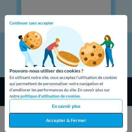
Continuer sans accepter
Pouvons-nous utiliser des cookies ?
En utilisant notre site, vous acceptez l’utilisation de cookies
qui permettent de personnaliser votre navigation et
d’améliorer les performances du site. En savoir plus sur
notre
politique d'utilisation de cookies.
En savoir plus
4,9
/5
J'obtiens un devis gratuit
Accepter & Fermer
16325 avis
Google