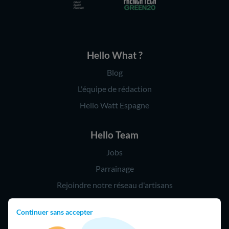
Hello What ?
Blog
L'équipe de rédaction
Hello Watt Espagne
Hello Team
Jobs
Parrainage
Rejoindre notre réseau d'artisans
Continuer sans accepter
Hello !