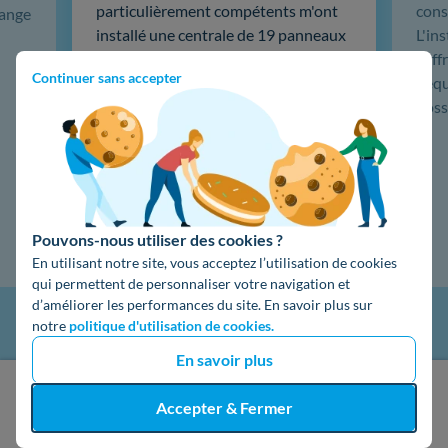
particulièrement compétents m'ont
cons
hange
installé une centrale de 19 panneaux
L'in
solaires, puis une sauvegarde
coffr
Continuer sans accepter
batterie 5kw Emphase, du très haut
L'éq
de gamme. …
doss
Lire la suite
Pouvons-nous utiliser des cookies ?
En utilisant notre site, vous acceptez l’utilisation de cookies
qui permettent de personnaliser votre navigation et
d’améliorer les performances du site. En savoir plus sur
notre
politique d'utilisation de cookies.
En savoir plus
J'obtiens un devis gratuit
Accepter & Fermer