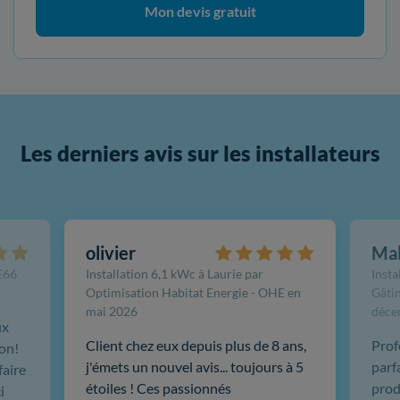
Mon devis gratuit
Les derniers avis sur les installateurs
olivier
Ma
FE66
Installation 6,1 kWc à Laurie par
Insta
Optimisation Habitat Energie - OHE en
Gâtin
mai 2026
déce
ux
Client chez eux depuis plus de 8 ans,
Prof
ion!
j'émets un nouvel avis... toujours à 5
parf
faire
étoiles ! Ces passionnés
produ
i