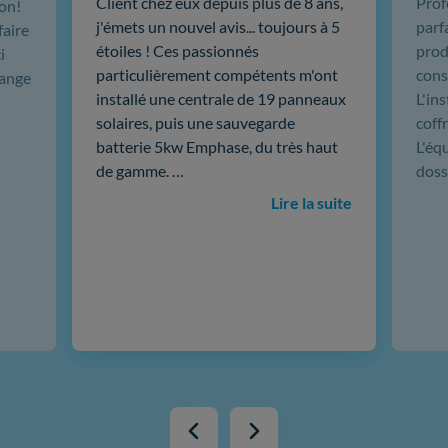
Client chez eux depuis plus de 8 ans,
Prof
ion!
j'émets un nouvel avis... toujours à 5
parf
faire
étoiles ! Ces passionnés
produ
i
particulièrement compétents m'ont
cons
hange
installé une centrale de 19 panneaux
L'in
solaires, puis une sauvegarde
coffr
batterie 5kw Emphase, du très haut
L'éq
de gamme. …
doss
Lire la suite