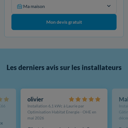
Ma maison
Mon devis gratuit
Les derniers avis sur les installateurs
olivier
Ma
FE66
Installation 6,1 kWc à Laurie par
Insta
Optimisation Habitat Energie - OHE en
Gâtin
mai 2026
déce
ux