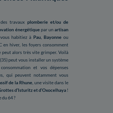
r des travaux
plomberie et/ou de
ovation énergétique
par un
artisan
 vous habitiez à
Pau
,
Bayonne
ou
C en hiver, les foyers consomment
 peut alors très vite grimper. Voilà
(35) peut vous installer un système
e consommation et vos dépenses
ées, qui peuvent notamment vous
ssif de la Rhune
, une visite dans le
Grottes d’Isturitz et d’Oxocelhaya
!
e du 64 ?