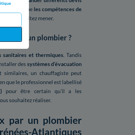
nternet
,
demander différents devis
itique
s, vérifier que
les compétences de
e vous souhaitez mener.
fagiste d’un plombier ?
ns sanitaires et thermiques
. Tandis
nstaller des
systèmes d’évacuation
 similaires, un chauffagiste peut
n que le professionnel est labellisé
)
pour être certain qu’il a les
us souhaitez réaliser.
ux par un plombier
rénées-Atlantiques