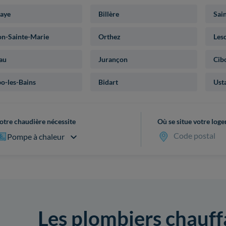
aye
Billère
Sai
on-Sainte-Marie
Orthez
Les
au
Jurançon
Cib
o-les-Bains
Bidart
Usta
otre chaudière nécessite
Où se situe votre log
Code postal
Pompe à chaleur
Les plombiers chauffa