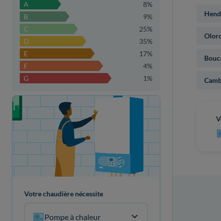
A
8%
Hend
B
9%
C
25%
Olor
D
35%
E
17%
Bouc
F
4%
G
1%
Camb
Votre projet de rénovation
V
Votre chaudière nécessite
Pompe à chaleur