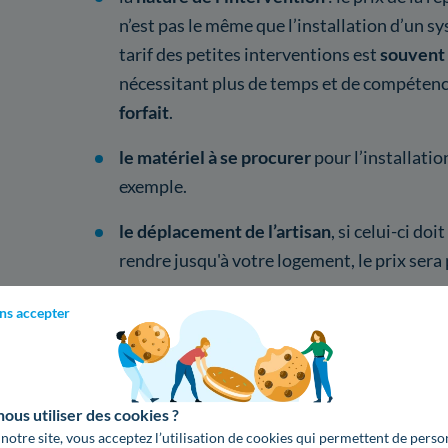
n’est pas le même que l’installation d’un 
tarif des petites interventions est
souvent 
nécessitant plus de temps et de compéten
forfait
.
le matériel à se procurer
pour l’installati
exemple.
le déplacement de l’artisan
, si celui-ci do
rendre jusqu'à votre logement, le prix sera 
ns accepter
Comment trouver un bon plombie
Pyrénées-Atlantiques ?
us utiliser des cookies ?
Différentes pistes à explorer peuvent vous
 notre site, vous acceptez l’utilisation de cookies qui permettent de perso