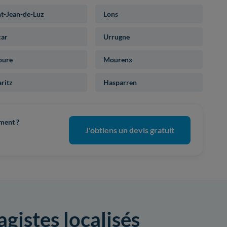
nt-Jean-de-Luz
Lons
car
Urrugne
oure
Mourenx
ritz
Hasparren
ement ?
J'obtiens un devis gratuit
gistes localisés