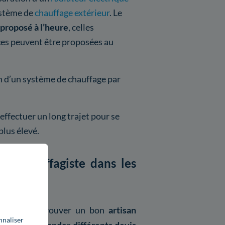
système de
chauffage extérieur
. Le
proposé à l’heure
, celles
ces peuvent être proposées au
on d’un système de chauffage par
it effectuer un long trajet pour se
plus élevé.
r chauffagiste dans les
 aider pour trouver un bon
artisan
nnaliser