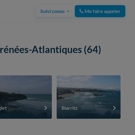
Suivi conso
Me faire appeler
yrénées-Atlantiques (64)
let
Biarritz