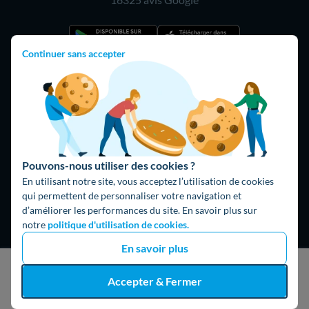
Continuer sans accepter
Pouvons-nous utiliser des cookies ?
En utilisant notre site, vous acceptez l’utilisation de cookies
Hello What ?
qui permettent de personnaliser votre navigation et
d’améliorer les performances du site. En savoir plus sur
Blog
notre
politique d'utilisation de cookies.
L'équipe de rédaction
En savoir plus
Hello Watt Espagne
J'obtiens un devis gratuit
Accepter & Fermer
Hello Team