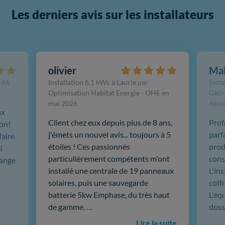
Les derniers avis sur les installateurs
olivier
Ma
FE66
Installation 6,1 kWc à Laurie par
Insta
Optimisation Habitat Energie - OHE en
Gâtin
mai 2026
déce
ux
Client chez eux depuis plus de 8 ans,
Prof
ion!
j'émets un nouvel avis... toujours à 5
parf
faire
étoiles ! Ces passionnés
produ
i
particulièrement compétents m'ont
cons
hange
installé une centrale de 19 panneaux
L'in
solaires, puis une sauvegarde
coffr
batterie 5kw Emphase, du très haut
L'éq
de gamme. …
doss
Lire la suite