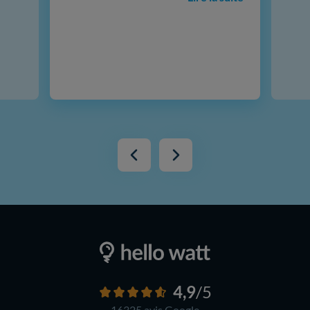
4,9
/5
16325 avis
Google