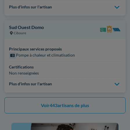
Plus d'infos sur l'artisan
Sud Ouest Domo
Ciboure
Principaux services proposés
Pompe à chaleur et climatisation
Certifications
Non renseignées
Plus d'infos sur l'artisan
Voir
443
artisans de plus