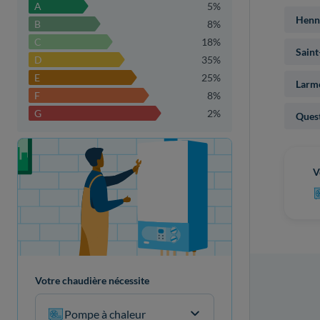
A
5%
Henn
B
8%
C
18%
Saint
D
35%
E
25%
Larm
F
8%
G
2%
Ques
Votre projet de rénovation
V
Votre chaudière nécessite
Pompe à chaleur