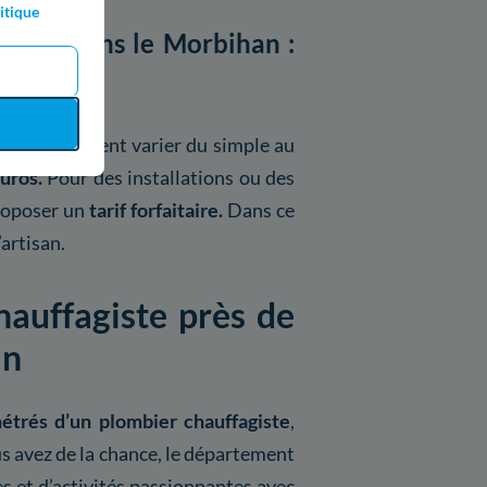
itique
agiste dans le Morbihan :
rbihan peuvent varier du simple au
euros.
Pour des installations ou des
proposer un
tarif forfaitaire.
Dans ce
’artisan.
hauffagiste près de
an
étrés d’un plombier chauffagiste
,
ous avez de la chance, le département
 et d’activités passionnantes avec