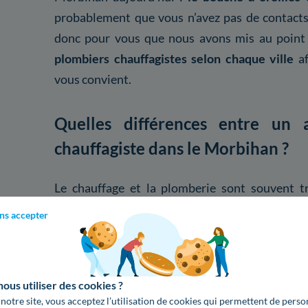
probablement que vous n’avez pas de contacts a
donc pour vous que nous avons mis au poin
plombiers chauffagistes selon chaque ville
a
vous convient.
Quelles différences entre un 
chauffagiste dans le Morbihan ?
Le chauffage et la plomberie sont souvent t
systèmes de chauffage utilisent de l’eau pou
ns accepter
beaucoup de plombiers chauffagistes. Toutefo
l’artisan soit
exclusivement spécialisé dans l
Vérifiez donc bien que le professionnel que vo
us utiliser des cookies ?
vos attentes.
 notre site, vous acceptez l’utilisation de cookies qui permettent de perso