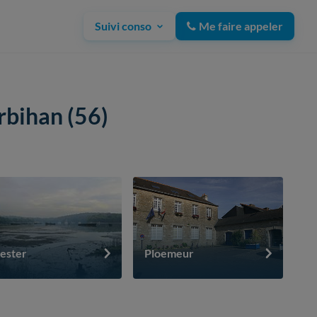
Suivi conso
Me faire appeler
rbihan (56)
ester
Ploemeur