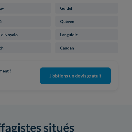
ay
Guidel
é
Quéven
ix-Noyalo
Languidic
ch
Caudan
ement ?
J'obtiens un devis gratuit
fagistes situés