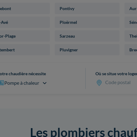
ebont
Pontivy
Aur
-Avé
Ploërmel
Sén
or-Plage
Sarzeau
The
tembert
Pluvigner
Bre
otre chaudière nécessite
Où se situe votre log
Code postal
Pompe à chaleur
Les plombiers chauf