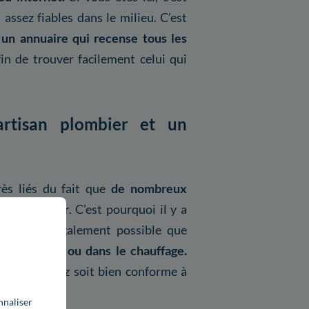
ssez fiables dans le milieu. C’est
t
un annuaire qui recense tous les
fin de trouver facilement celui qui
artisan plombier et un
rès liés du fait que
de nombreux
r fonctionner
. C’est pourquoi il y a
is, il est également possible que
a plomberie ou dans le chauffage.
us choisissez soit bien conforme à
nnaliser