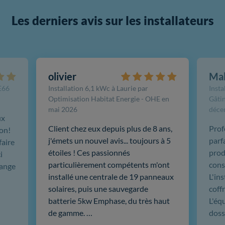
Les derniers avis sur les installateurs
olivier
Ma
FE66
Installation 6,1 kWc à Laurie par
Insta
Optimisation Habitat Energie - OHE en
Gâtin
mai 2026
déce
ux
Client chez eux depuis plus de 8 ans,
Prof
ion!
j'émets un nouvel avis... toujours à 5
parf
faire
étoiles ! Ces passionnés
produ
i
particulièrement compétents m'ont
cons
hange
installé une centrale de 19 panneaux
L'in
solaires, puis une sauvegarde
coffr
batterie 5kw Emphase, du très haut
L'éq
de gamme. …
doss