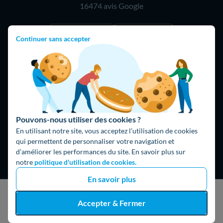
16474 avis
Google
Continuer sans accepter
Pouvons-nous utiliser des cookies ?
En utilisant notre site, vous acceptez l’utilisation de cookies
qui permettent de personnaliser votre navigation et
Hello What ?
d’améliorer les performances du site. En savoir plus sur
notre
politique d'utilisation de cookies.
Blog
L'équipe de rédaction
En savoir plus
Hello Watt Espagne
J'obtiens un devis gratuit
Accepter & Fermer