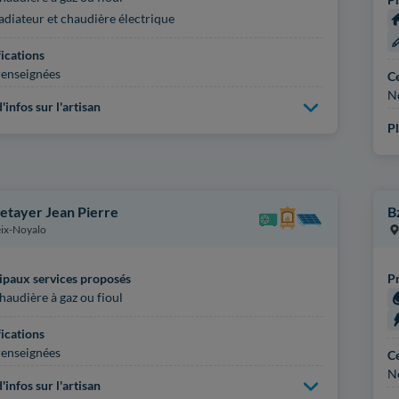
adiateur et chaudière électrique
fications
enseignées
Ce
N
'infos sur l'artisan
Pl
etayer Jean Pierre
B
ix-Noyalo
ipaux services proposés
Pr
haudière à gaz ou fioul
fications
enseignées
Ce
N
'infos sur l'artisan