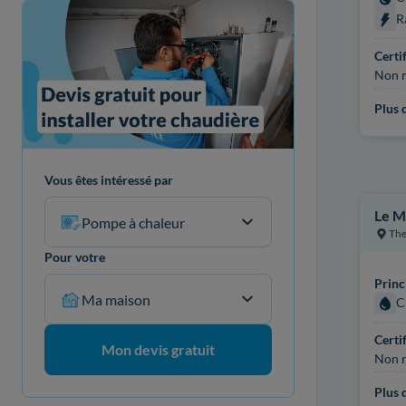
R
Certi
Non r
Plus d
Vous êtes intéressé par
Le M
Pompe à chaleur
The
Pour votre
Princ
Ma maison
C
Certi
Mon devis gratuit
Non r
Plus d