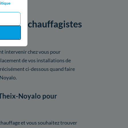
itique
par les chauffagistes
t intervenir chez vous pour
placement de vos installations de
précisément ci-dessous quand faire
-Noyalo.
 Theix-Noyalo pour
chauffage et vous souhaitez trouver