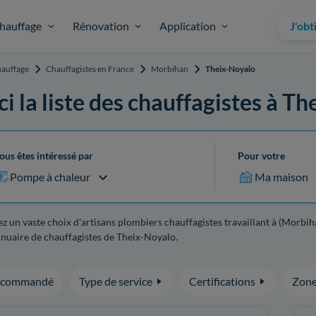
hauffage
Rénovation
Application
J'obt
auffage
Chauffagistes en France
Morbihan
Theix-Noyalo
ci la liste des chauffagistes à T
ous êtes intéressé par
Pour votre
Pompe à chaleur
Ma maison
z un vaste choix d'artisans plombiers chauffagistes travaillant à (Morbih
nuaire de chauffagistes de Theix-Noyalo.
ecommandé
Type de service
Certifications
Zone