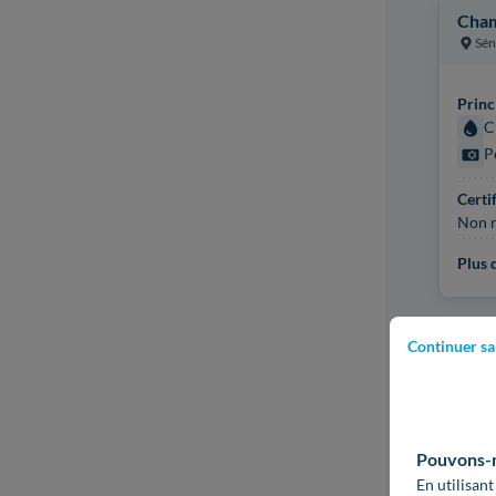
Cham
Sén
Princ
C
P
Certi
Non r
Plus d
Continuer sa
Pouvons-no
En utilisant