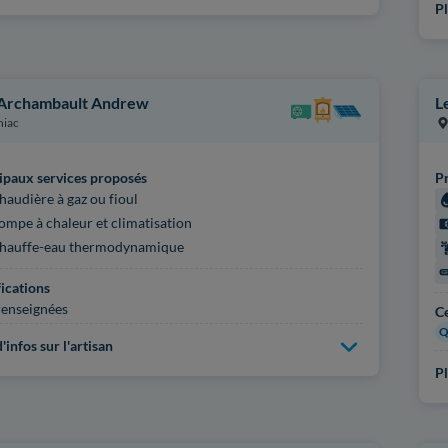
Pl
 Archambault Andrew
L
niac
ipaux services proposés
Pr
haudière à gaz ou fioul
ompe à chaleur et climatisation
hauffe-eau thermodynamique
fications
enseignées
Ce
Q
'infos sur l'artisan
Pl