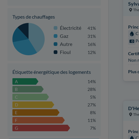
Sylv
The
Types de chauffages
Princ
Électricité
41%
C
Gaz
31%
P
Autre
16%
Fioul
12%
Certi
Non r
Étiquette énergétique des logements
Plus d
A
14%
B
28%
C
5%
D
27%
D'He
E
8%
The
F
11%
G
7%
Princ
C