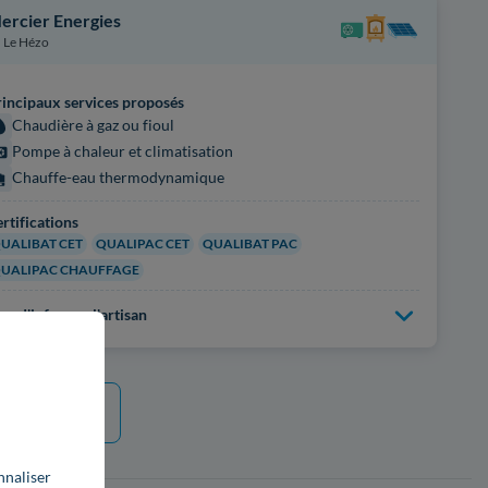
ercier Energies
Le Hézo
incipaux services proposés
Chaudière à gaz ou fioul
Pompe à chaleur et climatisation
Chauffe-eau thermodynamique
rtifications
UALIBAT CET
QUALIPAC CET
QUALIBAT PAC
UALIPAC CHAUFFAGE
us d'infos sur l'artisan
 plus
nnaliser