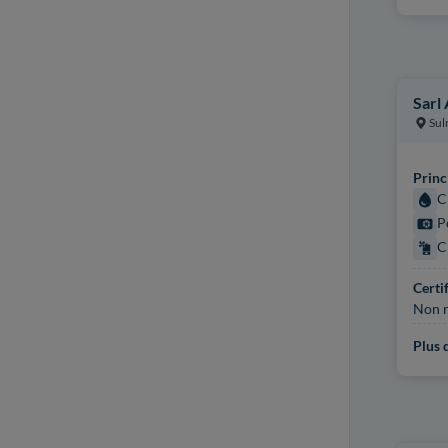
Sarl
Sul
Princ
C
P
C
Certi
Non r
Plus d