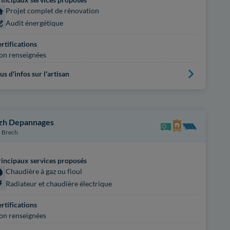
Projet complet de rénovation
Audit énergétique
rtifications
on renseignées
us d'infos sur l'artisan
zh Depannages
Brech
incipaux services proposés
Chaudière à gaz ou fioul
Radiateur et chaudière électrique
rtifications
on renseignées