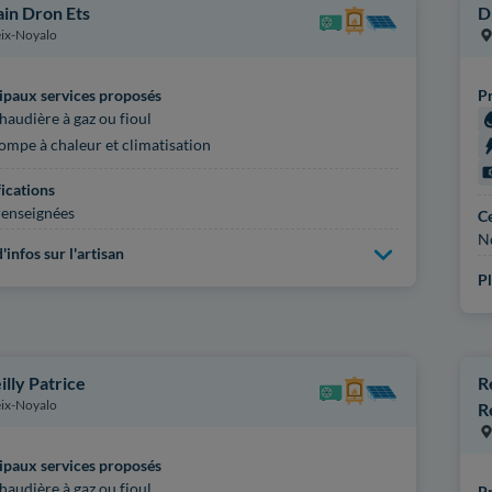
ain Dron Ets
D
ix-Noyalo
ipaux services proposés
Pr
haudière à gaz ou fioul
ompe à chaleur et climatisation
fications
enseignées
Ce
N
'infos sur l'artisan
Pl
illy Patrice
R
ix-Noyalo
R
ipaux services proposés
haudière à gaz ou fioul
Pr