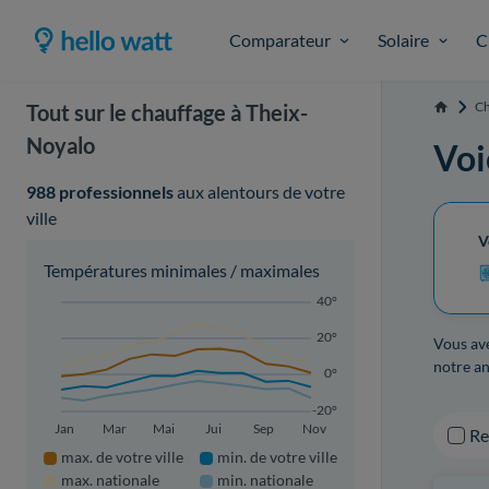
Comparateur
Solaire
C
Ch
Tout sur le chauffage à Theix-
Accueil
Noyalo
Voi
988 professionnels
aux alentours de votre
ville
V
Températures minimales / maximales
40°
20°
Vous ave
notre an
0°
-20°
Jan
Mar
Mai
Jui
Sep
Nov
R
max. de votre ville
min. de votre ville
max. nationale
min. nationale