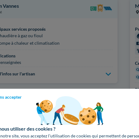
 Vannes
M
é
ipaux services proposés
Pr
haudière à gaz ou fioul
ompe à chaleur et climatisation
fications
enseignées
Ce
Q
'infos sur l'artisan
Q
Pl
ns accepter
Voir
978
artisans de
us utiliser des cookies ?
 notre site, vous acceptez l’utilisation de cookies qui permettent de perso