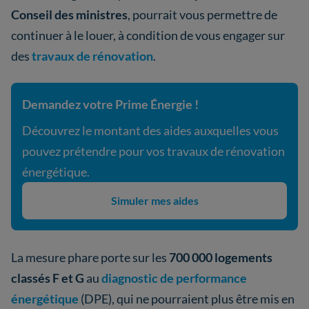
Conseil des ministres
, pourrait vous permettre de
continuer à le louer, à condition de vous engager sur
des
travaux de rénovation
.
Demandez votre Prime Énergie !
Découvrez le montant des aides auxquelles vous
pouvez prétendre pour vos travaux de rénovation
énergétique.
Simuler mes aides
La mesure phare porte sur les
700 000 logements
classés F et G
au
diagnostic de performance
énergétique
(DPE), qui ne pourraient plus être mis en