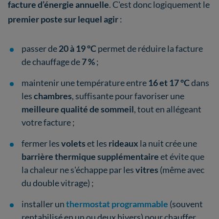
facture d’énergie annuelle
. C'est donc logiquement le
premier poste sur lequel agir
:
passer de
20 à 19 °C
permet de réduire la facture
de chauffage de
7 %
;
maintenir une température entre
16 et 17 °C
dans
les
chambres
, suffisante pour favoriser une
meilleure qualité de sommeil
, tout en allégeant
votre facture ;
fermer les
volets
et les
rideaux
la nuit crée une
barrière thermique supplémentaire
et évite que
la chaleur ne s'échappe par les
vitres
(même avec
du double vitrage) ;
installer un
thermostat programmable
(souvent
rentabilisé en un ou deux hivers) pour chauffer