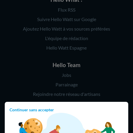
Flux RSS
Suivre Hello Watt sur Google
Ajoutez Hello Watt à vos sources préférées
L'équipe de rédaction
Hello Watt Espagne
Hello Team
Jobs
Parrainage
Rejoindre notre réseau d'artisans
Continuer sans accepter
Hello !
09 75 18 60 60
(8h-21h)
75018 Paris