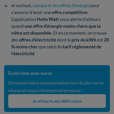
et surtout,
comparer les offres d’énergie
pour
s’assurer d’avoir une
offre compétitive
.
L’application
Hello Watt
vous alerte d’ailleurs
quand
une offre d'énergie moins chère que la
vôtre est disponible
. Et en ce moment, on trouve
des
offres d’électricité
dont le
prix du kWh
est
20
% moins cher
que celui du
tarif réglementé de
l’électricité
.
Écolo rime avec euros
Diminuez votre consommation lors de pics sur le
réseau et soyez récompensé en euros !
Je m'inscris aux défis conso