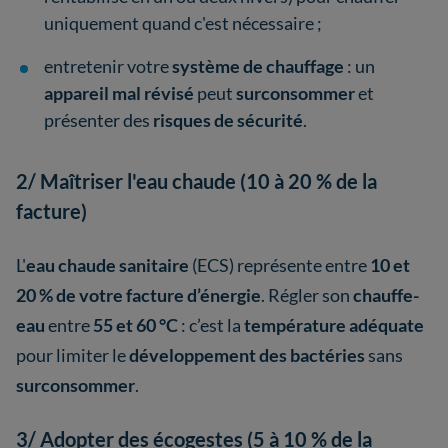
uniquement quand c'est nécessaire ;
entretenir votre
système de chauffage
:
un
appareil mal révisé
peut
surconsommer
et
présenter des
risques de sécurité
.
2/ Maîtriser l'eau chaude (10 à 20 % de la
facture)
L'
eau chaude sanitaire
(ECS) représente entre
10 et
20 % de votre facture
d’énergie
. Régler son
chauffe-
eau
entre
55 et 60 °C
: c’est la
température adéquate
pour limiter le
développement des bactéries
sans
surconsommer
.
3/ Adopter des écogestes (5 à 10 % de la