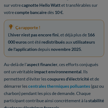
sur votre
cagnotte Hello Watt
et transférables sur
votre
compte bancaire
dès
10 €
.
Ça rapporte !
L’
hiver n’est pas encore fini
, et déjà plus de
166
000 euros
ont été
redistribués
aux
utilisateurs
de l'application
depuis
novembre 2025
.
Au-delà de l'
aspect financier
, ces efforts conjugués
ont un véritable
impact environnemental
. Ils
permettent d'éviter les
coupures d'électricité
et de
démarrer les
centrales thermiques polluantes
(gaz ou
charbon) pendant les pics de demande. Chaque
participant contribue ainsi concrètement à la
stabilité
du réseau électrique français
.