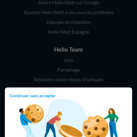
Suivre Hello Watt sur Google
Ajoutez Hello Watt à vos sources préférées
L'équipe de rédaction
Hello Watt Espagne
Hello Team
Jobs
Parrainage
Rejoindre notre réseau d'artisans
Continuer sans accepter
Hello !
09 75 18 60 60
(8h-21h)
75018 Paris