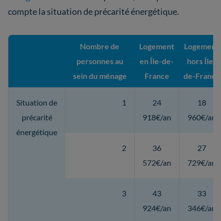
compte la situation de précarité énergétique.
Nombre de
Logement
Logement
personnes au
en Île-de-
hors Île-
sein du ménage
France
de-France
Situation de
1
24
18
précarité
918€/an
960€/an
énergétique
2
36
27
572€/an
729€/an
3
43
33
924€/an
346€/an