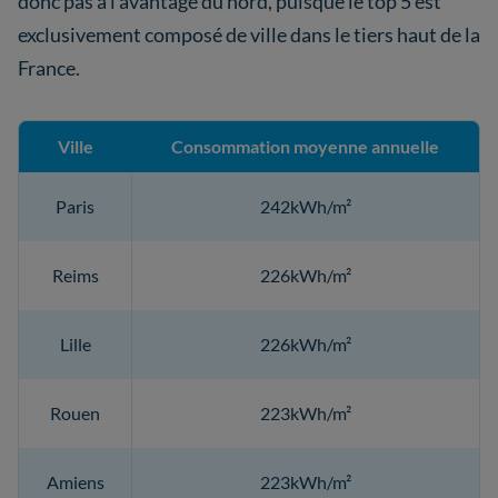
donc pas à l’avantage du nord, puisque le top 5 est
exclusivement composé de ville dans le tiers haut de la
France.
Ville
Consommation moyenne annuelle
Paris
242kWh/m²
Reims
226kWh/m²
Lille
226kWh/m²
Rouen
223kWh/m²
Amiens
223kWh/m²