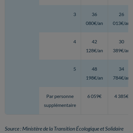
3
36
26
080€/an
013€/an
4
42
30
128€/an
389€/an
5
48
34
198€/an
784€/an
Par personne
6 059€
4 385€
supplémentaire
Source : Ministère de la Transition Écologique et Solidaire