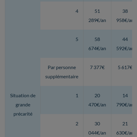
4
51
38
289€/an
958€/an
5
58
44
674€/an
592€/an
Par personne
7 377€
5 617€
supplémentaire
Situation de
1
20
14
grande
470€/an
790€/an
précarité
2
30
21
044€/an
630€/an