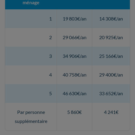
ménage
1
19 803€/an
14 308€/an
2
29 066€/an
20 925€/an
3
34 906€/an
25 166€/an
4
40 758€/an
29 400€/an
5
46 630€/an
33 652€/an
Par personne
5 860€
4 241€
supplémentaire