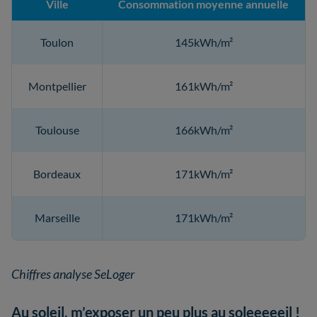
Ville
Consommation moyenne annuelle
Toulon
145kWh/m²
Montpellier
161kWh/m²
Toulouse
166kWh/m²
Bordeaux
171kWh/m²
Marseille
171kWh/m²
Chiffres analyse SeLoger
Au soleil, m’exposer un peu plus au soleeeeeil !