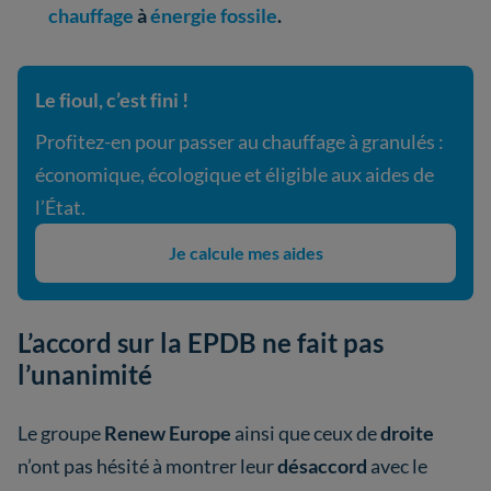
chauffage
à
énergie fossile
.
Le fioul, c’est fini !
Profitez-en pour passer au chauffage à granulés :
économique, écologique et éligible aux aides de
l’État.
Je calcule mes aides
L’accord sur la EPDB ne fait pas
l’unanimité
Le groupe
Renew Europe
ainsi que ceux de
droite
n’ont pas hésité à montrer leur
désaccord
avec le