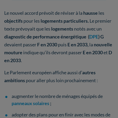
Le nouvel accord prévoit de réviser à la
hausse
les
objectifs
pour les
logements particuliers.
Le premier
texte prévoyait que les
logements
notés avec un
diagnostic de performance énergétique (
DPE
)
G
devaient passer
F en 2030
puis
E en 2033,
la
nouvelle
mouture
indique qu’ils devront passer
E en 2030
et
D
en 2033
.
Le Parlement européen affiche aussi d’
autres
ambitions
pour aller plus loin prochainement :
augmenter le nombre de ménages équipés de
panneaux solaires
;
adopter des plans pour en finir avec les modes de