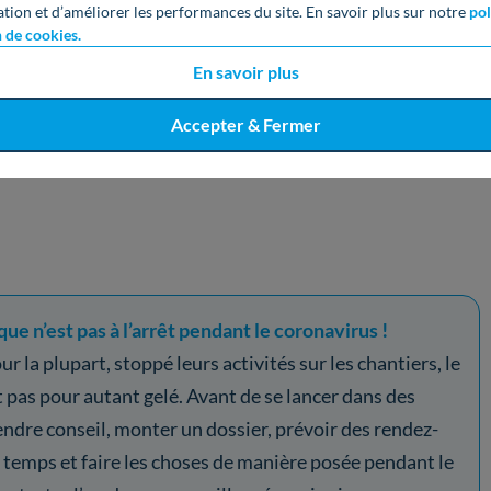
formation précontractuelle ;
ation et d’améliorer les performances du site. En savoir plus sur notre
pol
n de cookies.
 à la consommation ;
En savoir plus
ection des données ;
Accepter & Fermer
lité ;
ue n’est pas à l’arrêt pendant le coronavirus !
r la plupart, stoppé leurs activités sur les chantiers, le
 pas pour autant gelé. Avant de se lancer dans des
endre conseil, monter un dossier, prévoir des rendez-
 temps et faire les choses de manière posée pendant le