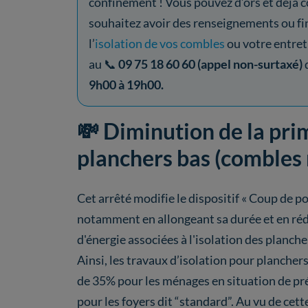
confinement ! Vous pouvez d’ors et déjà co
souhaitez avoir des renseignements ou fi
l’
isolation de vos combles
ou votre entret
au 📞
09 75 18 60 60 (appel non-surtaxé)
9h00 à 19h00.
💸 Diminution de la pri
planchers bas (combles 
Cet arrêté modifie le dispositif « Coup de 
notamment en allongeant sa durée et en réd
d'énergie associées à l'isolation des plancher
Ainsi, les travaux d’isolation pour plancher
de 35% pour les ménages en situation de pr
pour les foyers dit “standard”. Au vu de cett