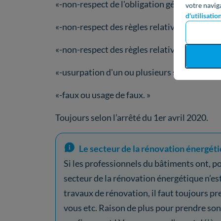
«-non-respect de l'obligation générale d'in
votre navig
d'utilisatio
«-non-respect des règles relatives au crédit
«-non-respect des règles relatives à la prot
«-usurpation d'un ou plusieurs signes de qua
«-faux ou usage de faux. »
Toujours selon l’arrêté du 1er avril 2020.
Le secteur de la rénovation énergétiq
Si les professionnels du bâtiments ont, pou
secteur de la rénovation énergétique n’est
travaux de rénovation, il faut toujours pr
vous etc. Raison de plus pour prendre son