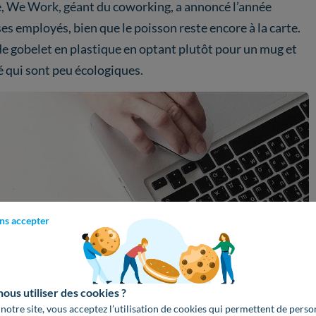
e, We Work, géant du coworking, a annoncé l’année
 ses employés, bien que le poisson reste encore à la carte.
e gobelet en plastique en optant plutôt pour un mug et
é qui sont peu écologiques.
ns accepter
us utiliser des cookies ?
 notre site, vous acceptez l’utilisation de cookies qui permettent de perso