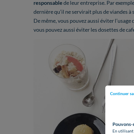
responsable
de leur entreprise. Par exempl
dernière qu’il ne servirait plus de viandes à
De même, vous pouvez aussi éviter l’usage d
vous pouvez aussi éviter les dosettes de caf
Continuer sa
Pouvons-no
En utilisant