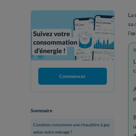
La 
sa
l'œi
L
Commencer
À
p
Sommaire
B
Combien consomme une chaudière à gaz
u
selon votre ménage ?
d