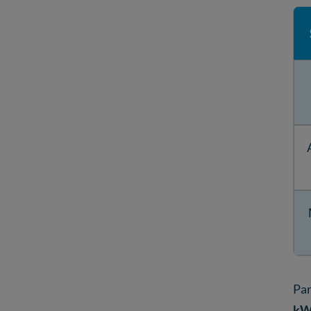
Par
k