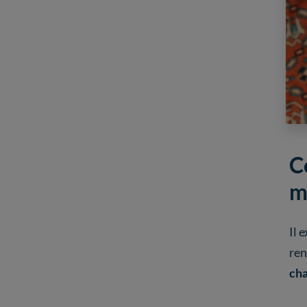
C
m
Il 
ren
ch