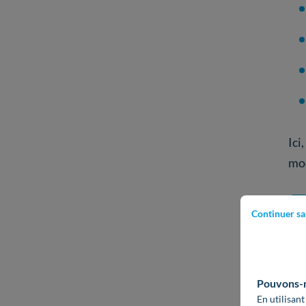
Ici
mod
Continuer sa
Pouvons-no
En utilisant