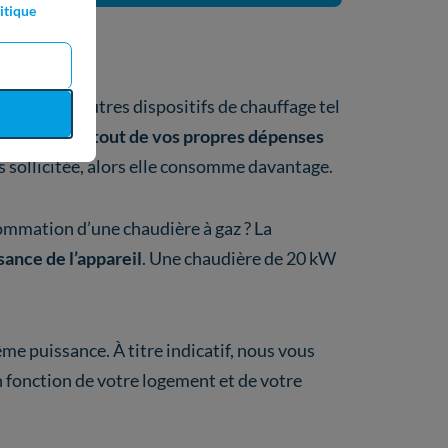
itique
ssique
aison aux autres dispositifs de chauffage tel
pend avant tout de vos propres dépenses
ès sollicitée, alors elle consomme davantage.
sommation d’une chaudière à gaz ? La
sance de l’appareil
. Une chaudière de 20 kW
me puissance. À titre indicatif, nous vous
n fonction de votre logement et de votre