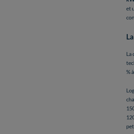
et 
con
La
La 
tec
% à
Log
cha
150
120
pet