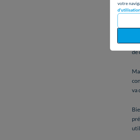
votre navig
d'utilisatio
La
La 
que
de 
Mai
con
va 
Bie
pré
uti