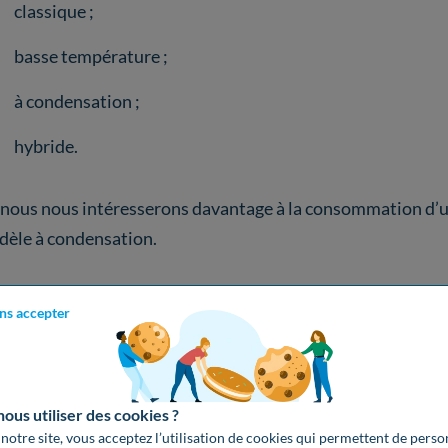
classique ;
basse température ;
à condensation ;
hybride.
, nous nous intéresserons davantage à la consommation d’u
èle à condensation.
ns accepter
Connaître sa consommation de gaz en quelques clics
Calculez votre consommation de gaz et découvrez quelle o
énergie correspond le plus à votre situation.
us utiliser des cookies ?
 notre site, vous acceptez l’utilisation de cookies qui permettent de perso