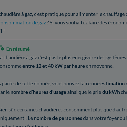
chaudière à gaz, c’est pratique pour alimenter le chauffage 
consommation de gaz
? Si vous souhaitez faire des économie
l !
En résumé
a chaudière à gaz n’est pas le plus énergivore des systèmes 
consomme
entre 12 et 40 kW par heure
en moyenne.
 partir de cette donnée, vous pouvez faire une
estimation
ar le
nombre d’heures d’usage
ainsi que le
prix du kWh
ch
ien sûr, certaines chaudières consomment plus que d'autres.
niquement ! Le
nombre de personnes
dans votre foyer ou 
es facteurs d’influence.