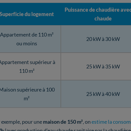
Puissance de chaudière ave
Superficie du logement
chaude
Appartement de 110 m²
20 kW à 30 kW
ou moins
Appartement supérieur à
25 kW à 35 kW
110 m²
Maison supérieure à 100
25 kW à 40 kW
m²
 exemple, pour une
maison de 150 m²
, on
estime la consom
Wh
(avec production d’eau chaude sanitaire par la chaudière