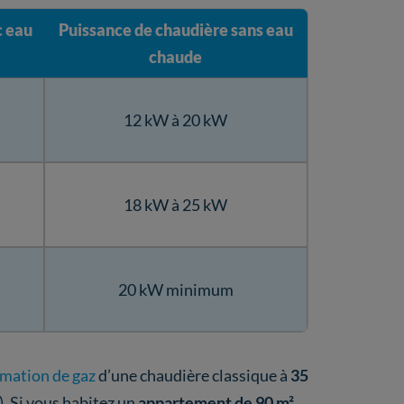
c eau
Puissance de chaudière sans eau
chaude
12 kW à 20 kW
18 kW à 25 kW
20 kW minimum
mation de gaz
d’une chaudière classique à
35
). Si vous habitez un
appartement de 90 m²