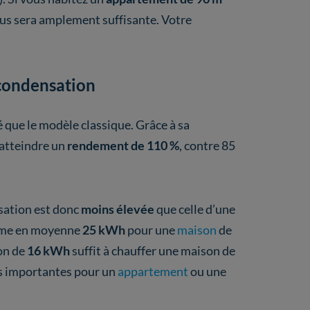
vous sera amplement suffisante. Votre
condensation
que le modèle classique. Grâce à sa
t atteindre un
rendement de 110 %
, contre 85
sation est donc
moins élevée
que celle d’une
omme en moyenne
25 kWh
pour une
maison
de
on de
16 kWh
suffit à chauffer une maison de
ns importantes pour un
appartement
ou une