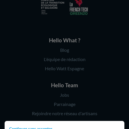
Hello What ?
Blog
L'équipe de rédaction
Hello Watt Espagne
Hello Team
Jobs
Parrainage
Rejoindre notre réseau d'artisans
Continuer sans accepter