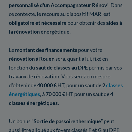
personnalisé d'un Accompagnateur Rénov'
. Dans
ce contexte, le recours au dispositif MAR' est
obligatoire et nécessaire
pour obtenir des
aides à
la rénovation énergétique
.
Le
montant des financements
pour votre
rénovation à Rouen
sera, quant à lui, fixé en
fonction du
saut de classes au DPE
permis par vos
travaux de rénovation. Vous serez en mesure
d'obtenir de
40 000 €
HT, pour un saut de
2
classes
énergétiques
, à
70 000 €
HT pour un saut de
4
classes énergétiques
.
Un bonus
“Sortie de passoire thermique”
peut
aussi être alloué aux foyers classés F et G au DPE.