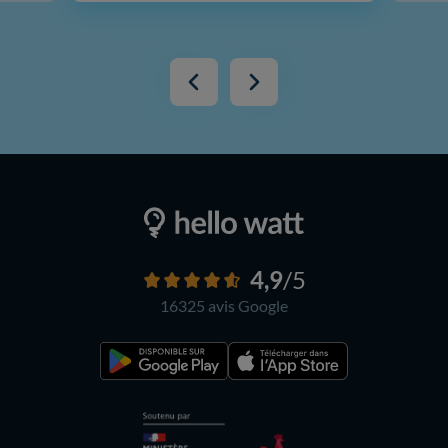
4,9
/5
16325 avis
Google