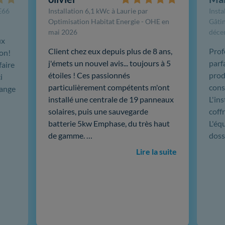
FE66
Installation 6,1 kWc à Laurie par
Insta
Optimisation Habitat Energie - OHE en
Gâtin
mai 2026
déce
ux
Client chez eux depuis plus de 8 ans,
Prof
ion!
j'émets un nouvel avis... toujours à 5
parf
faire
étoiles ! Ces passionnés
produ
i
particulièrement compétents m'ont
cons
hange
installé une centrale de 19 panneaux
L'in
solaires, puis une sauvegarde
coffr
batterie 5kw Emphase, du très haut
L'éq
de gamme. …
doss
Lire la suite