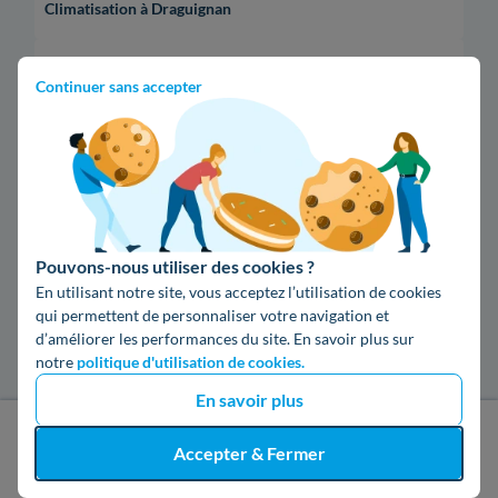
Climatisation à Draguignan
Climatisation à Six-Fours-les-Plages
Continuer sans accepter
Climatisation à Toulon
Les installateurs de climatisation dans les
villes les plus recherchées
Pouvons-nous utiliser des cookies ?
Climatisation à Montpellier
En utilisant notre site, vous acceptez l’utilisation de cookies
qui permettent de personnaliser votre navigation et
Climatisation à Nice
d’améliorer les performances du site. En savoir plus sur
notre
politique d'utilisation de cookies.
Climatisation à Toulouse
En savoir plus
J'obtiens un devis gratuit
Climatisation à Marseille
Accepter & Fermer