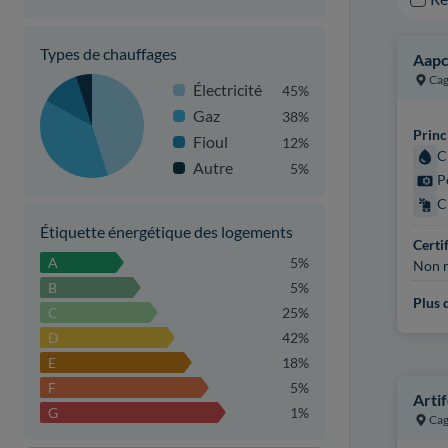
Types de chauffages
Aap
Cag
Électricité
45%
Gaz
38%
Princ
Fioul
12%
C
Autre
5%
P
C
Étiquette énergétique des logements
Certi
A
5%
Non r
B
5%
Plus d
C
25%
D
42%
E
18%
F
5%
Artif
G
1%
Cag