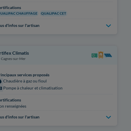
rtifications
UALIPAC CHAUFFAGE
QUALIPAC CET
us d'infos sur l'artisan
rtifex Climatis
Cagnes-sur-Mer
incipaux services proposés
Chaudière à gaz ou fioul
Pompe à chaleur et climatisation
rtifications
on renseignées
us d'infos sur l'artisan