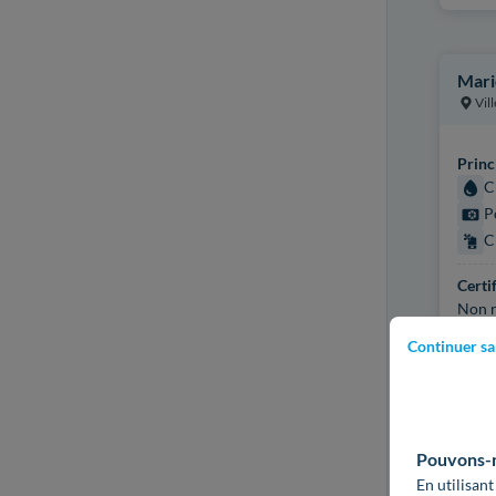
Mari
Vil
Princ
C
P
C
Certi
Non r
Continuer sa
Plus d
Pouvons-no
En utilisant