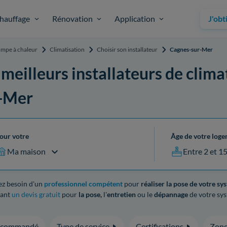
hauffage
Rénovation
Application
J'obt
mpe à chaleur
Climatisation
Choisir son installateur
Cagnes-sur-Mer
 meilleurs installateurs de clima
-Mer
our votre
Âge de votre log
Ma maison
Entre 2 et 1
ez besoin d'un
professionnel compétent
pour
réaliser la pose de votre sy
nant
un devis gratuit
pour
la pose,
l'
entretien
ou le
dépannage
de votre syst
ecommandé
Type de service
Certifications
Zone