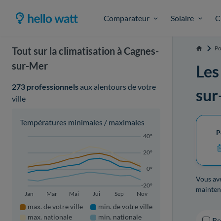
Comparateur
Solaire
C
Po
Tout sur la climatisation à Cagnes-
Accueil
sur-Mer
Les
273 professionnels
aux alentours de votre
sur
ville
Températures minimales / maximales
P
40°
20°
0°
Vous av
-20°
mainte
Jan
Mar
Mai
Jui
Sep
Nov
max. de votre ville
min. de votre ville
max. nationale
min. nationale
R