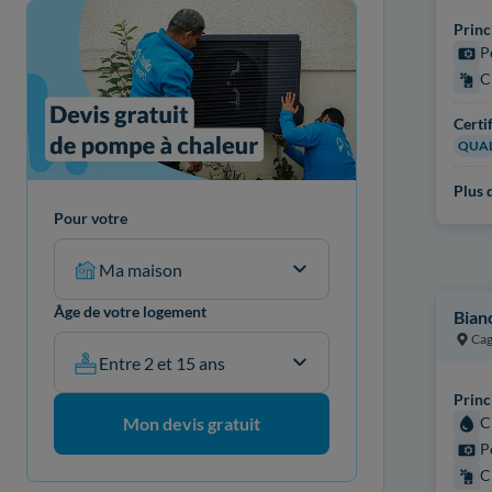
Princ
P
C
Certi
QUAL
Plus d
Pour votre
Ma maison
Âge de votre logement
Bian
Cag
Entre 2 et 15 ans
Princ
C
Mon devis gratuit
P
C