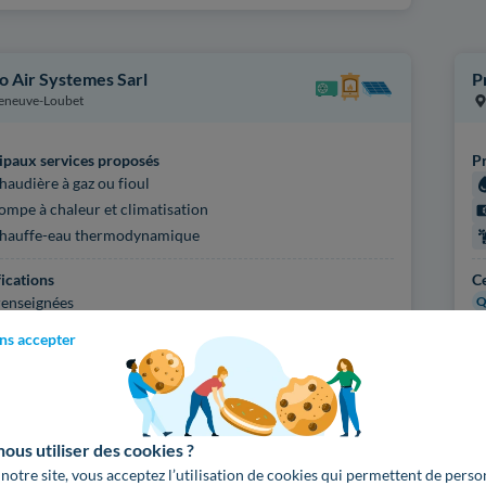
o Air Systemes Sarl
P
leneuve-Loubet
ipaux services proposés
Pr
haudière à gaz ou fioul
ompe à chaleur et climatisation
hauffe-eau thermodynamique
fications
Ce
enseignées
Q
ns accepter
'infos sur l'artisan
Pl
Voir
263
artisans de
us utiliser des cookies ?
 notre site, vous acceptez l’utilisation de cookies qui permettent de perso