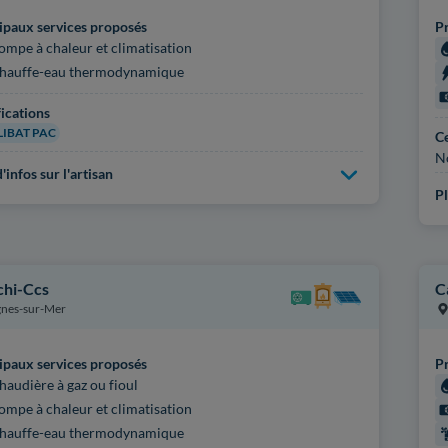
ipaux services proposés
Pr
ompe à chaleur et climatisation
hauffe-eau thermodynamique
fications
IBAT PAC
Ce
N
'infos sur l'artisan
Pl
chi-Ccs
C
nes-sur-Mer
ipaux services proposés
Pr
haudière à gaz ou fioul
ompe à chaleur et climatisation
hauffe-eau thermodynamique