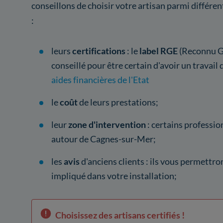
conseillons de choisir votre artisan parmi différe
:
leurs
certifications
: le
label RGE
(Reconnu Ga
conseillé pour être certain d'avoir un travail 
aides financières de l'Etat
le
coût
de leurs prestations;
leur
zone d'intervention
: certains professio
autour de Cagnes-sur-Mer;
les
avis
d'anciens clients : ils vous permettron
impliqué dans votre installation;
Choisissez des artisans certifiés !