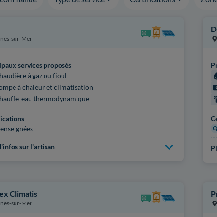
c
D
nes-sur-Mer
ipaux services proposés
Pr
haudière à gaz ou fioul
ompe à chaleur et climatisation
hauffe-eau thermodynamique
fications
Ce
enseignées
Q
'infos sur l'artisan
Pl
ex Climatis
P
nes-sur-Mer