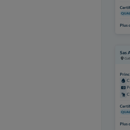
Certi
QUAL
Plus d
Sas 
Gat
Princ
C
P
C
Certi
QUAL
Plus d