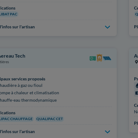
fications
Ce
IBAT PAC
Q
'infos sur l'artisan
Pl
Aereau Tech
A
tières
ipaux services proposés
Pr
haudière à gaz ou fioul
ompe à chaleur et climatisation
hauffe-eau thermodynamique
Ce
N
fications
IPAC CHAUFFAGE
QUALIPAC CET
Pl
'infos sur l'artisan