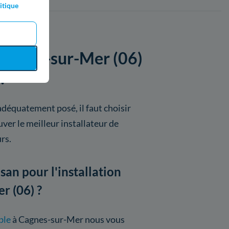
itique
 Cagnes-sur-Mer (06)
?
adéquatement posé, il faut choisir
ver le meilleur installateur de
rs.
an pour l'installation
r (06) ?
ble
à Cagnes-sur-Mer nous vous