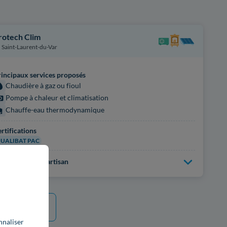
rotech Clim
Saint-Laurent-du-Var
incipaux services proposés
Chaudière à gaz ou fioul
Pompe à chaleur et climatisation
Chauffe-eau thermodynamique
rtifications
UALIBAT PAC
us d'infos sur l'artisan
 plus
nnaliser